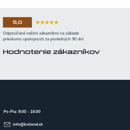
5,0
Hodnotenie zákazníkov
Z
á
p
ä
t
Po-Pia: 8:00 - 16:00
i
e
info
@
kniland.sk