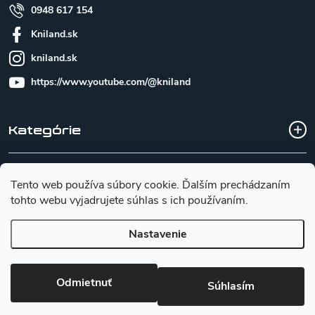
0948 617 154
Kniland.sk
kniland.sk
https://www.youtube.com/@kniland
Kategórie
Všetko o nákupe
Tento web používa súbory cookie. Ďalším prechádzaním
tohto webu vyjadrujete súhlas s ich používaním.
Základné informácie pre výber noža
Nastavenie
Copyright 2026
Kniland.sk
. Všetky práva vyhradené.
Upraviť
Odmietnuť
Súhlasím
nastavenie cookies
Vytvoril Shoptet