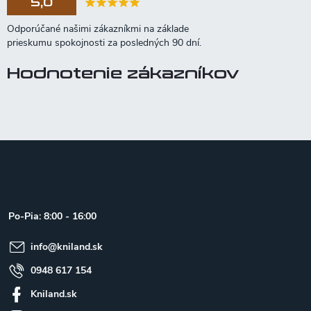
5,0
Hodnotenie zákazníkov
Z
á
p
ä
t
Po-Pia: 8:00 - 16:00
i
e
info
@
kniland.sk
0948 617 154
Kniland.sk