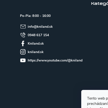
p
Kategó
ä
Po-Pia: 8:00 - 16:00
t
info
@
kniland.sk
i
e
0948 617 154
Kniland.sk
kniland.sk
https://www.youtube.com/@kniland
Tento web p
prechádzaní