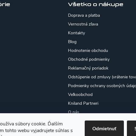
rie
Všetko o nákupe
Doprava a platba
Vernostná zľava
Kontakty
Blog
Hodnotenie obchodu
Obchodné podmienky
Reklamačný poriadok
Odstúpenie od zmluvy (vrátenie tov
Podmienky ochrany osobných údaj
Veľkoobchod
Kniland Partneri
O nás
Osobný odber
oužíva súbory cookie. Ďalším
Odmietnuť
Moja objednávka
m tohto webu vyjadrujete súhlas s