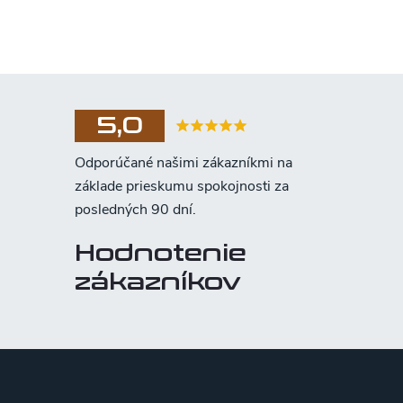
5,0
Hodnotenie
zákazníkov
Z
á