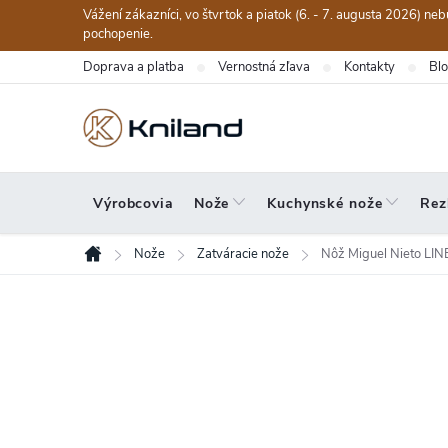
Prejsť
Vážení zákazníci, vo štvrtok a piatok (6. - 7. augusta 2026) n
na
pochopenie.
obsah
Doprava a platba
Vernostná zľava
Kontakty
Bl
Výrobcovia
Nože
Kuchynské nože
Rez
Nože
Zatváracie nože
Nôž Miguel Nieto LI
Domov