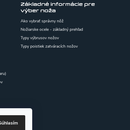
Základné informácie pre
výber noža
Ako vybrať správny nôž
Nožiarske ocele - základný prehľad
Typy výbrusov nožov
Typy poistiek zatváracích nožov
aru)
ov
Súhlasím