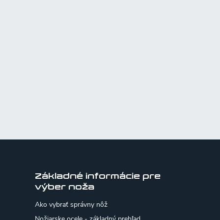
Základné informácie pre
výber noža
Ako vybrať správny nôž
Nožiarske ocele - základný prehľad