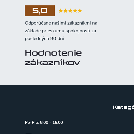
5,0
Hodnotenie
zákazníkov
Z
á
p
Kategó
ä
Po-Pia: 8:00 - 16:00
t