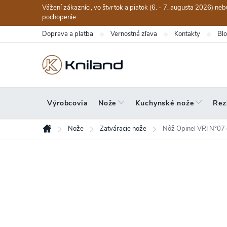
Prejsť
Vážení zákazníci, vo štvrtok a piatok (6. - 7. augusta 2026) n
na
pochopenie.
obsah
Doprava a platba
Vernostná zľava
Kontakty
Bl
Výrobcovia
Nože
Kuchynské nože
Rez
Nože
Zatváracie nože
Nôž Opinel VRI N°07
Domov