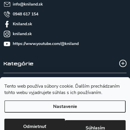
e
info
@
kniland.sk
0948 617 154
Kniland.sk
kniland.sk
https://www.youtube.com/@kniland
Kategórie
Všetko o nákupe
Tento web používa súbory cookie. Ďalším prechádzaním
tohto webu vyjadrujete súhlas s ich používaním.
Základné informácie pre výber noža
Nastavenie
Copyright 2026
Kniland.sk
. Všetky práva vyhradené.
Upraviť
Odmietnuť
Súhlasím
nastavenie cookies