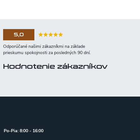
5,0
Hodnotenie zákazníkov
Z
á
p
ä
t
Po-Pia: 8:00 - 16:00
i