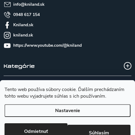
e
info
@
kniland.sk
0948 617 154
Kniland.sk
kniland.sk
https://www.youtube.com/@kniland
Kategórie
Všetko o nákupe
Tento web používa súbory cookie. Ďalším prechádzaním
tohto webu vyjadrujete súhlas s ich používaním.
Základné informácie pre výber noža
Nastavenie
Copyright 2026
Kniland.sk
. Všetky práva vyhradené.
Upraviť
Odmietnuť
Súhlasím
nastavenie cookies