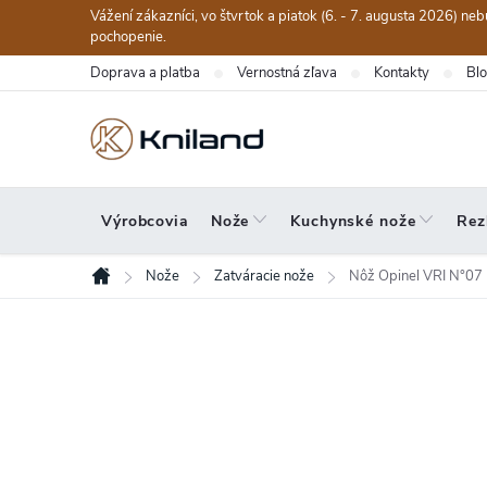
Prejsť
Vážení zákazníci, vo štvrtok a piatok (6. - 7. augusta 2026) n
na
pochopenie.
obsah
Doprava a platba
Vernostná zľava
Kontakty
Bl
Výrobcovia
Nože
Kuchynské nože
Rez
Nože
Zatváracie nože
Nôž Opinel VRI N°07 
Domov