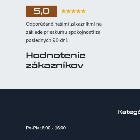
5,0
Hodnotenie
zákazníkov
Z
á
p
Kategó
ä
Po-Pia: 8:00 - 16:00
t