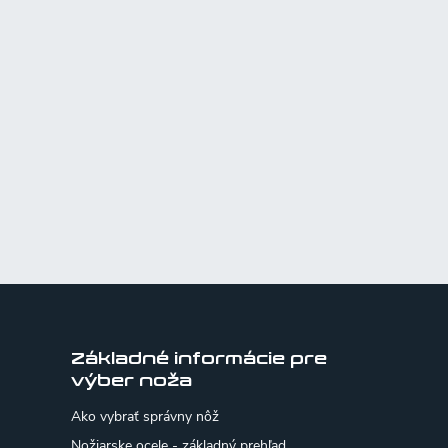
Základné informácie pre
výber noža
Ako vybrať správny nôž
Nožiarske ocele - základný prehľad