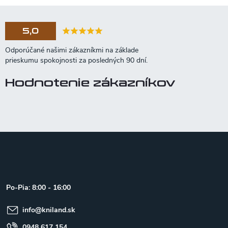
5,0
Hodnotenie zákazníkov
Z
á
p
ä
t
Po-Pia: 8:00 - 16:00
i
e
info
@
kniland.sk
0948 617 154