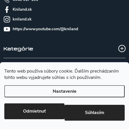
Kniland.sk
kniland.sk
https://www.youtube.com/@kniland
Kategórie
Všetko o nákupe
Tento web používa súbory cookie. Ďalším prechádzaním
tohto webu vyjadrujete súhlas s ich používaním.
Základné informácie pre výber noža
Nastavenie
Copyright 2026
Kniland.sk
. Všetky práva vyhradené.
Upraviť
Odmietnuť
Súhlasím
nastavenie cookies
Vytvoril Shoptet