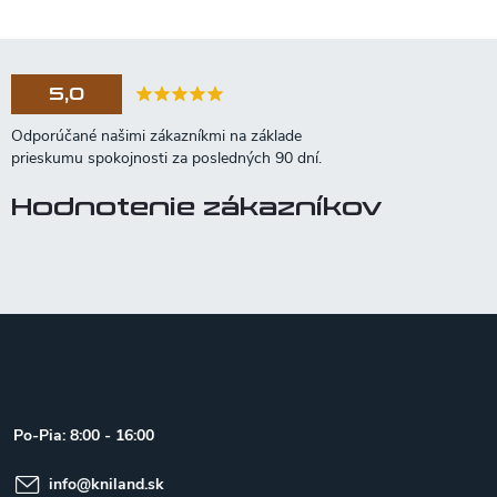
5,0
Hodnotenie zákazníkov
Z
á
p
ä
t
Po-Pia: 8:00 - 16:00
i
e
info
@
kniland.sk