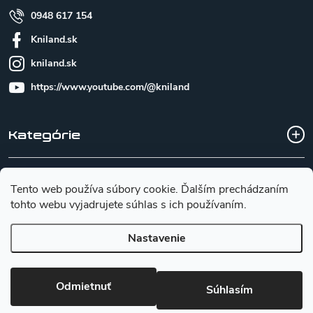
0948 617 154
Kniland.sk
kniland.sk
https://www.youtube.com/@kniland
Kategórie
Všetko o nákupe
Tento web používa súbory cookie. Ďalším prechádzaním
tohto webu vyjadrujete súhlas s ich používaním.
Základné informácie pre výber noža
Nastavenie
Copyright 2026
Kniland.sk
. Všetky práva vyhradené.
Upraviť
Odmietnuť
Súhlasím
nastavenie cookies
Vytvoril Shoptet