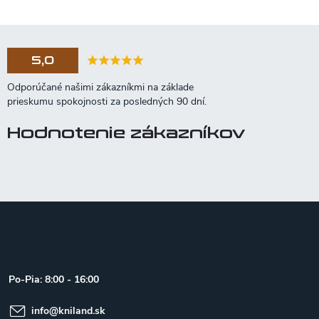
5,0
Hodnotenie zákazníkov
Z
á
p
ä
t
Po-Pia: 8:00 - 16:00
i
e
info
@
kniland.sk