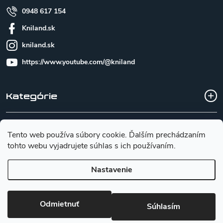
0948 617 154
Kniland.sk
kniland.sk
https://www.youtube.com/@kniland
Kategórie
Všetko o nákupe
Tento web používa súbory cookie. Ďalším prechádzaním
tohto webu vyjadrujete súhlas s ich používaním.
Základné informácie pre výber noža
Nastavenie
Copyright 2026
Kniland.sk
. Všetky práva vyhradené.
Upraviť
Odmietnuť
Súhlasím
nastavenie cookies
Vytvoril Shoptet