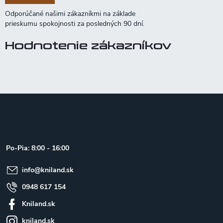
Hodnotenie zákazníkov
Z
á
p
ä
t
Po-Pia: 8:00 - 16:00
i
e
info
@
kniland.sk
0948 617 154
Kniland.sk
kniland.sk