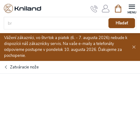
Prejsť
Nákupný
na
košík
obsah
Hľadať
Vážení zákazníci, vo štvrtok a piatok (6. - 7. augusta 2026) nebude k
dispozícii náš zákaznícky servis. Na vaše e-maily a telefonáty
odpovieme postupne v pondelok 10. augusta 2026. Ďakujeme za
pochopenie.
Zatváracie nože