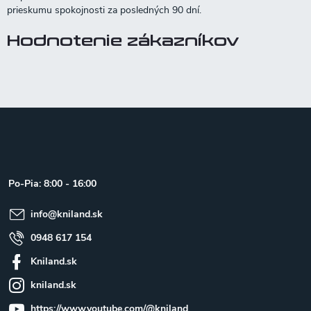
Hodnotenie zákazníkov
Z
á
p
ä
t
Po-Pia: 8:00 - 16:00
i
e
info
@
kniland.sk
0948 617 154
Kniland.sk
kniland.sk
https://www.youtube.com/@kniland