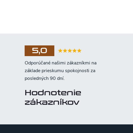
5,0
Hodnotenie
zákazníkov
Z