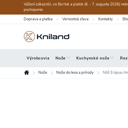
Prejsť
Vážení zákazníci, vo štvrtok a piatok (6. - 7. augusta 2026) n
na
pochopenie.
obsah
Doprava a platba
Vernostná zľava
Kontakty
Bl
Výrobcovia
Nože
Kuchynské nože
Rez
Nože
Nože do lesa a prírody
Nôž Eräpuu An
Domov