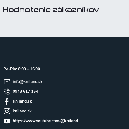
Hodnotenie zákazníkov
Z
á
p
ä
t
Po-Pia: 8:00 - 16:00
i
e
info
@
kniland.sk
0948 617 154
Kniland.sk
kniland.sk
https://www.youtube.com/@kniland