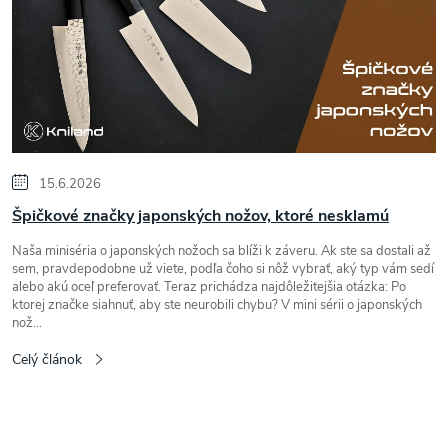
l
á
n
k
o
v
15.6.2026
Špičkové značky japonských nožov, ktoré nesklamú
Naša miniséria o japonských nožoch sa blíži k záveru. Ak ste sa dostali až
sem, pravdepodobne už viete, podľa čoho si nôž vybrať, aký typ vám sedí
alebo akú oceľ preferovať. Teraz prichádza najdôležitejšia otázka: Po
ktorej značke siahnuť, aby ste neurobili chybu? V mini sérii o japonských
nož...
Celý článok