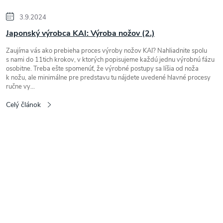
3.9.2024
Japonský výrobca KAI: Výroba nožov (2.)
Zaujíma vás ako prebieha proces výroby nožov KAI? Nahliadnite spolu
s nami do 11tich krokov, v ktorých popisujeme každú jednu výrobnú fázu
osobitne. Treba ešte spomenúť, že výrobné postupy sa líšia od noža
k nožu, ale minimálne pre predstavu tu nájdete uvedené hlavné procesy
ručne vy...
Celý článok