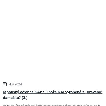
4.9.2024
Japonský výrobca KAI: Sú nože KAI vyrobené z „pravého“
damašku? (3.)
Veľmi obľúbená otázka všetkých milovníkov nožov, na ktorú síce existuje