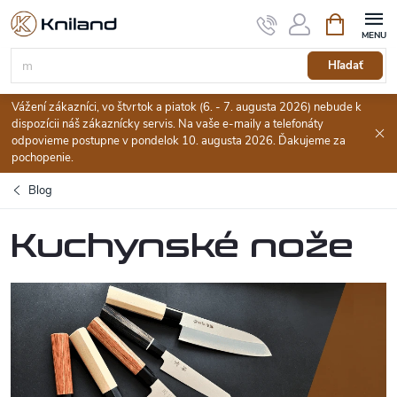
Prejsť
Nákupný
na
košík
obsah
Hľadať
Vážení zákazníci, vo štvrtok a piatok (6. - 7. augusta 2026) nebude k
dispozícii náš zákaznícky servis. Na vaše e-maily a telefonáty
odpovieme postupne v pondelok 10. augusta 2026. Ďakujeme za
pochopenie.
Blog
Kuchynské nože
V
ý
p
i
s
č