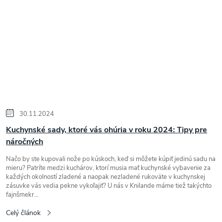
30.11.2024
Kuchynské sady, ktoré vás ohúria v roku 2024: Tipy pre
náročných
Načo by ste kupovali nože po kúskoch, keď si môžete kúpiť jedinú sadu na
mieru? Patríte medzi kuchárov, ktorí musia mať kuchynské vybavenie za
každých okolností zladené a naopak nezladené rukoväte v kuchynskej
zásuvke vás vedia pekne vykoľajiť? U nás v Knilande máme tiež takýchto
fajnšmekr...
Celý článok