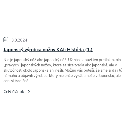
3.9.2024
Japonský výrobca nožov KAI: História (1.)
Nie je japonský nôž ako japonský nôž. Už nás nebaví ten pretlak okolo
„pravých“ japonských nožov, ktoré sa síce tvária ako japonské, ale v
skutočnosti okolo Japonska ani nešli. Možno vás poteší, že sme si dali tú
námahu a objavili výrobcu, ktorý nielenže vyrába nože v Japonsku, ale
cení si tradičné ...
Celý článok