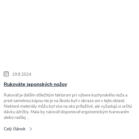
19.8.2024
Rukoväte japonských nožov
Rukoväť je ďalším dôležitým faktorom pri výbere kuchynského noža a
pred samotnou kúpou nie je na škodu byť v obraze ani v tejto oblasti.
Niektoré materiály môžu byť síce na oko príťažlivé, ale vyžadujú si určitú
dávku údržby. Mala by rukoväť disponovať ergonomickým tvarovaním
alebo radšej ...
Celý článok