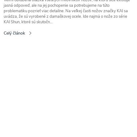
jasná odpoveď, ale na jej pochopenie sa potrebujeme na túto
problematiku pozrieť viac detailne. Na veľkej časti nožov značky KAI sa
uvádza, že sú vyrobené z damaškovej ocele. Ide najmä o nože zo série
KAI Shun, ktoré sú skutočn...
Celý článok