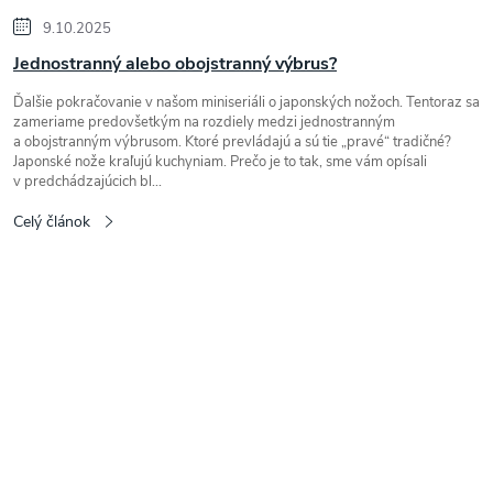
9.10.2025
Jednostranný alebo obojstranný výbrus?
Ďalšie pokračovanie v našom miniseriáli o japonských nožoch. Tentoraz sa
zameriame predovšetkým na rozdiely medzi jednostranným
a obojstranným výbrusom. Ktoré prevládajú a sú tie „pravé“ tradičné?
Japonské nože kraľujú kuchyniam. Prečo je to tak, sme vám opísali
v predchádzajúcich bl...
Celý článok