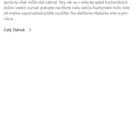
správny však môže dať zabrať. Aby ste sa v celej tej spleti kuchynských
nožov vedeli vyznať, pokojne navštívte našu sekciu Kuchynské nože, kde
ich máme usporiadané podľa využitia. Na uľahčenie hľadania sme si pre
vás p...
Celý článok