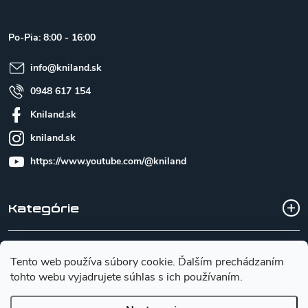
p
ä
t
Po-Pia: 8:00 - 16:00
i
e
info
@
kniland.sk
0948 617 154
Kniland.sk
kniland.sk
https://www.youtube.com/@kniland
Kategórie
Všetko o nákupe
Tento web používa súbory cookie. Ďalším prechádzaním
tohto webu vyjadrujete súhlas s ich používaním.
Základné informácie pre výber noža