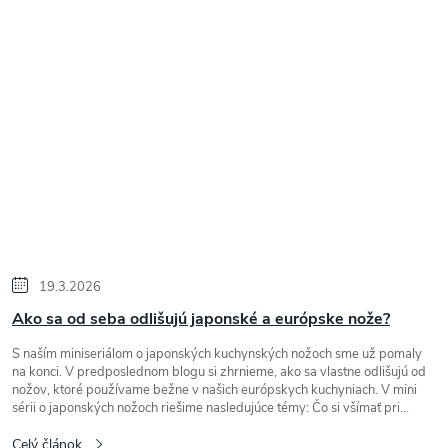
19.3.2026
Ako sa od seba odlišujú japonské a európske nože?
S naším miniseriálom o japonských kuchynských nožoch sme už pomaly
na konci. V predposlednom blogu si zhrnieme, ako sa vlastne odlišujú od
nožov, ktoré používame bežne v našich európskych kuchyniach. V mini
sérii o japonských nožoch riešime nasledujúce témy: Čo si všímať pri...
Celý článok