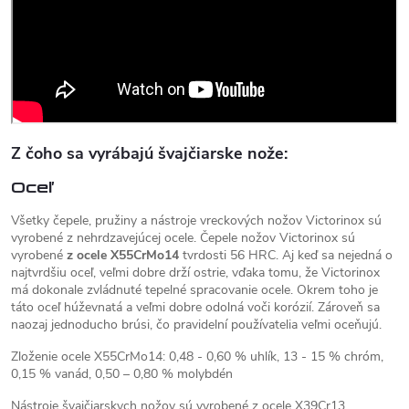
Z čoho sa vyrábajú švajčiarske nože:
Oceľ
Všetky čepele, pružiny a nástroje vreckových nožov Victorinox sú
vyrobené z nehrdzavejúcej ocele. Čepele nožov Victorinox sú
vyrobené
z ocele X55CrMo14
tvrdosti 56 HRC. Aj keď sa nejedná o
najtvrdšiu oceľ, veľmi dobre drží ostrie, vďaka tomu, že Victorinox
má dokonale zvládnuté tepelné spracovanie ocele. Okrem toho je
táto oceľ húževnatá a veľmi dobre odolná voči korózií. Zároveň sa
naozaj jednoducho brúsi, čo pravidelní používatelia veľmi oceňujú.
Zloženie ocele X55CrMo14: 0,48 - 0,60 % uhlík, 13 - 15 % chróm,
0,15 % vanád, 0,50 – 0,80 % molybdén
Nástroje švajčiarskych nožov sú vyrobené z ocele X39Cr13.