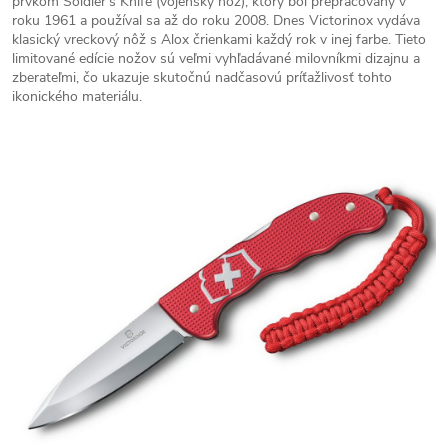
prvkom Soldier’s Knife (vojenský nôž), ktorý bol prepracovaný v
roku 1961 a používal sa až do roku 2008. Dnes Victorinox vydáva
klasický vreckový nôž s Alox črienkami každý rok v inej farbe. Tieto
limitované edície nožov sú veľmi vyhľadávané milovníkmi dizajnu a
zberateľmi, čo ukazuje skutočnú nadčasovú príťažlivosť tohto
ikonického materiálu.