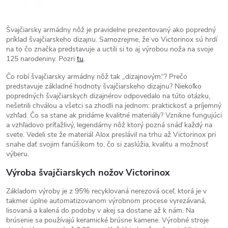
Švajčiarsky armádny nôž je pravidelne prezentovaný ako popredný
príklad švajčiarskeho dizajnu. Samozrejme, že vo Victorinox sú hrdí
na to čo značka predstavuje a uctili si to aj výrobou noža na svoje
125 narodeniny. Pozri
tu
.
Čo robí švajčiarsky armádny nôž tak „dizajnovým“? Prečo
predstavuje základné hodnoty švajčiarskeho dizajnu? Niekoľko
popredných švajčiarskych dizajnérov odpovedalo na túto otázku,
nešetrili chválou a všetci sa zhodli na jednom: praktickosť a príjemný
vzhľad. Čo sa stane ak pridáme kvalitné materiály? Vznikne fungujúci
a vzhľadovo príťažlivý, legendárny nôž ktorý pozná snáď každý na
svete. Vedeli ste že materiál Alox preslávil na trhu až Victorinox pri
snahe dať svojim fanúšikom to, čo si zaslúžia, kvalitu a možnosť
výberu.
Výroba švajčiarskych nožov Victorinox
Základom výroby je z 95% recyklovaná nerezová oceľ, ktorá je v
takmer úplne automatizovanom výrobnom procese vyrezávaná,
lisovaná a kalená do podoby v akej sa dostane až k nám. Na
brúsenie sa používajú keramické brúsne kamene. Výrobné stroje