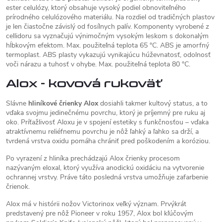
ester celulózy, ktorý obsahuje vysoký podiel obnoviteľného
prírodného celulózového materiálu. Na rozdiel od tradičných plastov
je len čiastočne závislý od fosílnych palív. Komponenty vyrobené z
cellidoru sa vyznačujú výnimočným vysokým leskom s dokonalým
hĺbkovým efektom. Max. použiteľná teplota 65 °C. ABS je amorfný
termoplast. ABS plasty vykazujú vynikajúcu húževnatosť, odolnosť
voči nárazu a tuhosť v ohybe. Max. použiteľná teplota 80 °C.
Alox - kovová rukoväť
Slávne
hliníkové črienky Alox
dosiahli takmer kultový status, a to
vďaka svojmu jedinečnému povrchu, ktorý je príjemný pre ruku aj
oko. Príťažlivosť Aloxu je v spojení estetiky s funkčnosťou – vďaka
atraktívnemu reliéfnemu povrchu je nôž ľahký a ľahko sa drží, a
tvrdená vrstva oxidu pomáha chrániť pred poškodením a koróziou.
Po vyrazení z hliníka prechádzajú Alox črienky procesom
nazývaným eloxal, ktorý využíva anodickú oxidáciu na vytvorenie
ochrannej vrstvy. Práve táto posledná vrstva umožňuje zafarbenie
črienok.
Alox má v histórii nožov Victorinox veľký význam. Prvýkrát
predstavený pre nôž Pioneer v roku 1957, Alox bol kľúčovým