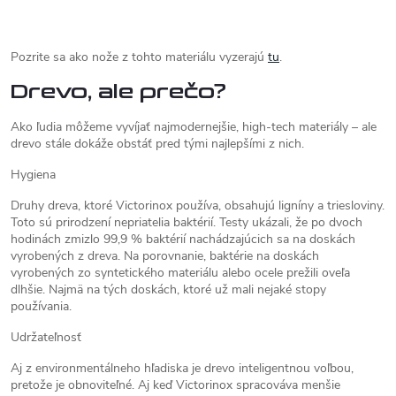
Pozrite sa ako nože z tohto materiálu vyzerajú
tu
.
Drevo, ale prečo?
Ako ľudia môžeme vyvíjať najmodernejšie, high-tech materiály – ale
drevo stále dokáže obstáť pred tými najlepšími z nich.
Hygiena
Druhy dreva, ktoré Victorinox používa, obsahujú ligníny a triesloviny.
Toto sú prirodzení nepriatelia baktérií. Testy ukázali, že po dvoch
hodinách zmizlo 99,9 % baktérií nachádzajúcich sa na doskách
vyrobených z dreva. Na porovnanie, baktérie na doskách
vyrobených zo syntetického materiálu alebo ocele prežili oveľa
dlhšie. Najmä na tých doskách, ktoré už mali nejaké stopy
používania.
Udržateľnosť
Aj z environmentálneho hľadiska je drevo inteligentnou voľbou,
pretože je obnoviteľné. Aj keď Victorinox spracováva menšie