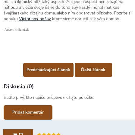
ma ich ikonický nôž taký úspech. Ani jeden aspekt nenechajú na
náhodu a vložia svoje úsilie do toho aby každý mohol mať kus
švajčiarskeho dizajnu doma, alebo ním obdarovať blízkeho. Pozrite si
ponuku
Victorinox nožov
ktoré vieme doručiť aj k vám domov.
Autor: Kniland.sk
Predchádzajúci článok
Ďalší článok
Diskusia (0)
Buďte prvý, kto napíše príspevok k tejto položke.
Pridať komentár
5,0