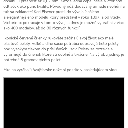
dosahujú presnosť až 0,02 mm. Každá jedna čepeľ nesie Victorinox
odtlačok ako punc kvality. Pôvodný nôž dodávaný armáde neohúril a
tak sa zakladateľ Karl Elsener pustil do vývoja ľahšieho
a elegantnejšieho modelu ktorý predstavil v roku 1897, a od vtedy,
Victorinox pokračuje v tomto vývoji a dnes je možné vybrať si z viac
ako 400 modelov, až do 80 rôznych funkcií.
Ikonické červené črienky rukoväte začínajú svoj život ako malé
plastové pelety. Veľké a dlhé sacie potrubia dopravujú tieto pelety
pod vysokým tlakom do príslušných lisov. Pelety sa roztavia a
vyformujú do črienok ktoré sú odolné a trvácne. Na výrobu jednej, je
potrebné 8 gramov týchto peliet.
Ako sa vyrábajú švajčiarske nože si pozrite v nasledujúcom videu: