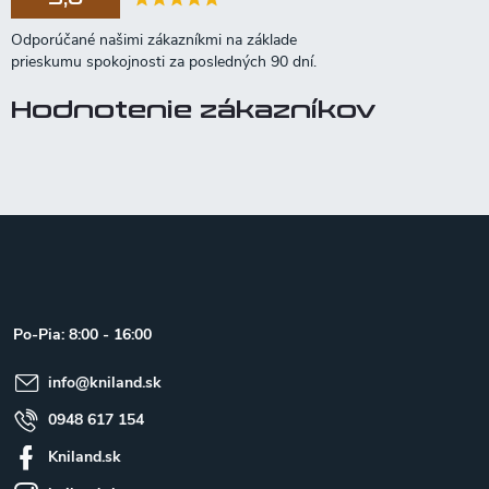
Hodnotenie zákazníkov
Z
á
p
ä
t
Po-Pia: 8:00 - 16:00
i
e
info
@
kniland.sk
0948 617 154
Kniland.sk