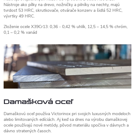
Nástroje ako pílky na drevo, nožničky a pilníky na nechty, majú
tvrdosť 53 HRC, skrutkovače, otvárače konzerv a šidlá 52 HRC,
vývrtky 49 HRC.
Zloženie ocele X39Cr13: 0,36 - 0,42 % uhlík, 12,5 – 14,5 % chróm,
0,1 – 0,2 % vanád
Damašková oceľ
Damaškovú oceľ používa Victorinox pri svojich luxusných modeloch
alebo limitovaných edíciách. Aj keď sa dnes na výrobu damaškovej
ocele používajú nové metódy, pôvod materiálu spočíva v dávnych a
dávno stratených časoch.