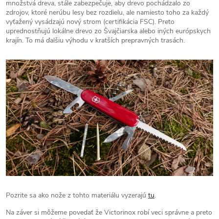
množstvá dreva, stále zabezpečuje, aby drevo pochádzalo zo
zdrojov, ktoré nerúbu lesy bez rozdielu, ale namiesto toho za každý
vyťažený vysádzajú nový strom (certifikácia FSC). Preto
uprednostňujú lokálne drevo zo Švajčiarska alebo iných európskych
krajín. To má ďalšiu výhodu v kratších prepravných trasách.
Pozrite sa ako nože z tohto materiálu vyzerajú
tu
.
Na záver si môžeme povedať že Victorinox robí veci správne a preto