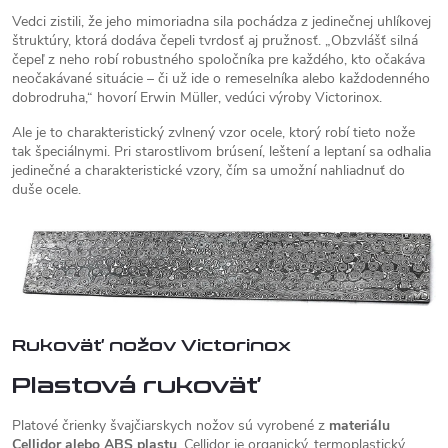
Vedci zistili, že jeho mimoriadna sila pochádza z jedinečnej uhlíkovej
štruktúry, ktorá dodáva čepeli tvrdosť aj pružnosť. „Obzvlášť silná
čepeľ z neho robí robustného spoločníka pre každého, kto očakáva
neočakávané situácie – či už ide o remeselníka alebo každodenného
dobrodruha,“ hovorí Erwin Müller, vedúci výroby Victorinox.
Ale je to charakteristický zvlnený vzor ocele, ktorý robí tieto nože
tak špeciálnymi. Pri starostlivom brúsení, leštení a leptaní sa odhalia
jedinečné a charakteristické vzory, čím sa umožní nahliadnuť do
duše ocele.
Rukoväť nožov Victorinox
Plastová rukoväť
Platové črienky švajčiarskych nožov sú vyrobené z
materiálu
Cellidor alebo ABS plastu
. Cellidor je organický, termoplastický