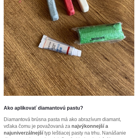
Ako aplikovať diamantovú pastu?
Diamantová brúsna pasta má ako abrazívum diamant,
vďaka čomu je považovaná za
najvýkonnejší a
najuniverzálnejší
typ leštiacej pasty na trhu. Nanášanie