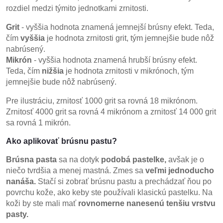
rozdiel medzi týmito jednotkami zrnitosti.
Grit
- vyššia hodnota znamená jemnejší brúsny efekt. Teda,
čím
vyššia
je hodnota zrnitosti grit, tým jemnejšie bude nôž
nabrúsený.
Mikrón
- vyššia hodnota znamená hrubší brúsny efekt.
Teda, čím
nižšia
je hodnota zrnitosti v mikrónoch, tým
jemnejšie bude nôž nabrúsený.
Pre ilustráciu, zrnitosť 1000 grit sa rovná 18 mikrónom.
Zrnitosť 4000 grit sa rovná 4 mikrónom a zrnitosť 14 000 grit
sa rovná 1 mikrón.
Ako aplikovať brúsnu pastu?
Brúsna pasta
sa na dotyk
podobá pastelke,
avšak je o
niečo tvrdšia a menej mastná. Zmes sa
veľmi jednoducho
nanáša.
Stačí si zobrať brúsnu pastu a prechádzať ňou po
povrchu kože, ako keby ste používali klasickú pastelku. Na
koži by ste mali mať
rovnomerne nanesenú tenšiu vrstvu
pasty.