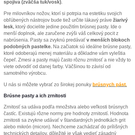
spojiva (zväčša tuk/vosk)
.
Pre milovníkov nožov, ktorí si potrpia na estetiku svojich
obľúbených nástrojov bude tiež určite lákavý práve
žiarivý
lesk,
ktorý docielite jedine použitím brúsnej pasty. Ide o
menší doplnok, ale zaručene zvýši váš celkový pocit z
nabrúsenia. Pasty sa zvyknú predávať
v menších blokoch
podobných pastelke.
Na začiatok sú ideálne brúsne pasty,
ktoré odoberajú menej materiálu a dôkladne vám vyleštia
čepeľ. Zmesi a pasty majú často rôznu zrnitosť a nie vždy to
viete odvodiť od danej farby. Väčšinou to závisí od
samotného výrobcu.
U nás si môžete vybrať zo širokej ponuky
brúsnych pást.
Brúsne pasty a ich zrnitosti
Zrnitosť sa udáva podľa množstva alebo veľkosti brúsnych
častíc.
Existujú rôzne normy pre hodnoty zrnitostí. Hodnota
zrnitosti sa zvykne udávať v štandardných jednotkách grit
alebo mikrón (micron). Nechceme zachádzať do prílišných
technických detailov, dôležité je však vedieť zásadný