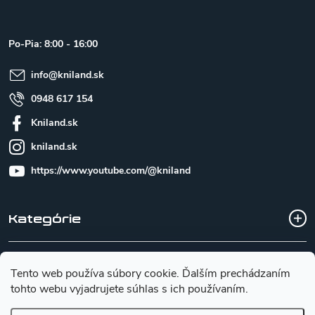
p
ä
t
Po-Pia: 8:00 - 16:00
i
e
info
@
kniland.sk
0948 617 154
Kniland.sk
kniland.sk
https://www.youtube.com/@kniland
Kategórie
Všetko o nákupe
Tento web používa súbory cookie. Ďalším prechádzaním
tohto webu vyjadrujete súhlas s ich používaním.
Základné informácie pre výber noža