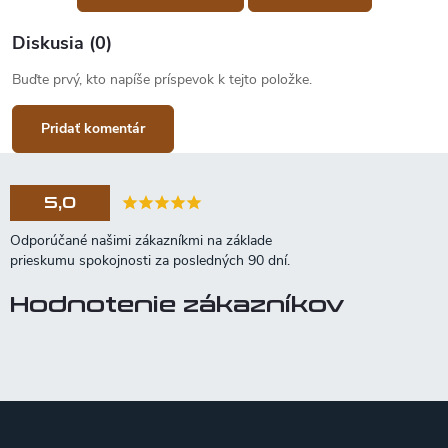
Diskusia (0)
Buďte prvý, kto napíše príspevok k tejto položke.
Pridať komentár
5,0
Hodnotenie zákazníkov
Z
á