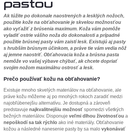
pastou
Ak túžite po dokonale naostrených a lesklých nožoch,
použitie kože na obťahovanie je skvelou možnosťou
ako vyťažiť z brúsenia maximum. Koža vám pomôže
vyladiť ostrie vášho noža do dokonalosti a prípadné
použitie brúsnej pasty vám zaistí lesk. Existujú aj pasty
s hrubším brúsnym účinkom, a práve tie vám vedia nôž
aj jemne naostriť. Obťahovacia koža a brúsna pasta
nemôže vo vašej výbave chýbať, ak chcete dopriať
svojim nožom maximálnu ostrosť a lesk.
Prečo používať kožu na obťahovanie?
Existuje mnoho skvelých materiálov na obťahovanie, ale
práve kožu môžeme aj po mnohých rokoch zaradiť medzi
najobľúbenejšiu alternatívu. Je dostupná a zároveň
predstavuje
najkvalitnejšiu možnosť
spomedzi všetkých
bežných materiálov. Disponuje
veľmi dlhou životnosťou
a
nepoškodí sa tak rýchlo
ako iné materiály. Obťahovanie
kožou a následné nanesenie pasty by sa malo
vykonávať