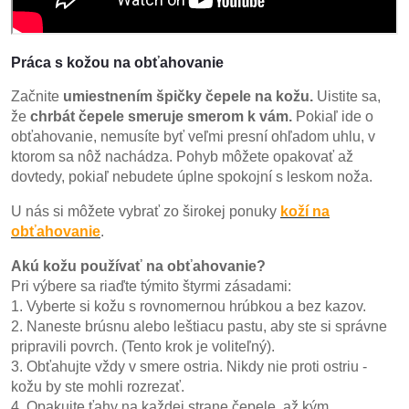
Práca s kožou na obťahovanie
Začnite
umiestnením špičky čepele na kožu.
Uistite sa,
že
chrbát čepele smeruje smerom k vám.
Pokiaľ ide o
obťahovanie, nemusíte byť veľmi presní ohľadom uhlu, v
ktorom sa nôž nachádza. Pohyb môžete opakovať až
dovtedy, pokiaľ nebudete úplne spokojní s leskom noža.
U nás si môžete vybrať zo širokej ponuky
koží na
obťahovanie
.
Akú kožu používať na obťahovanie?
Pri výbere sa riaďte týmito štyrmi zásadami:
1. Vyberte si kožu s rovnomernou hrúbkou a bez kazov.
2. Naneste brúsnu alebo leštiacu pastu, aby ste si správne
pripravili povrch. (Tento krok je voliteľný).
3. Obťahujte vždy v smere ostria. Nikdy nie proti ostriu -
kožu by ste mohli rozrezať.
4. Opakujte ťahy na každej strane čepele, až kým