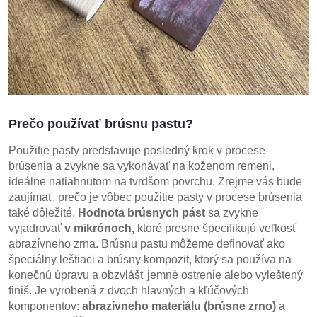
Prečo používať brúsnu pastu?
Použitie pasty predstavuje posledný krok v procese
brúsenia a zvykne sa vykonávať na koženom remeni,
ideálne natiahnutom na tvrdšom povrchu. Zrejme vás bude
zaujímať, prečo je vôbec použitie pasty v procese brúsenia
také dôležité.
Hodnota brúsnych pást
sa zvykne
vyjadrovať
v mikrónoch,
ktoré presne špecifikujú veľkosť
abrazívneho zrna. Brúsnu pastu môžeme definovať ako
špeciálny leštiaci a brúsny kompozit, ktorý sa používa na
konečnú úpravu a obzvlášť jemné ostrenie alebo vyleštený
finiš. Je vyrobená z dvoch hlavných a kľúčových
komponentov:
abrazívneho materiálu (brúsne zrno)
a