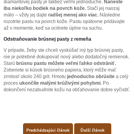
diamantovej pasty je taktiež veľmi jednoduché.
Naneste
iba niekoľko bodiek na povrch kože.
Stačí jej naozaj
málo – vždy jej dajte
radšej menej ako viac.
Následne
rozotrite pastu na povrch kože. Pastu opätovne pridávajte
až v momente, keď sa ocitnete úplne na suchu.
Odstraňovanie brúsnej pasty z remeňa
V prípade, žeby ste chceli vyskúšať iný typ brúsnej pasty,
nie je potrebné dokupovať nový alebo dodatočný remienok.
Starú
brúsnu pastu môžete veľmi ľahko odstrániť.
Zoberiete si kúsok brúsneho papiera, ktorý môže mať
zrnitosť okolo 240 grit. Hmotu
jednoducho obrúsite
a celý
proces
ukončíte malými krúživými pohybmi.
Po
dokončení nezabudnite kožu na obťahovanie dobre vyčistiť.
Predchádzajúci článok
Ďalší článok