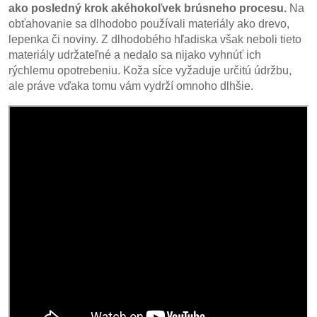
ako posledný krok akéhokoľvek brúsneho procesu.
Na
obťahovanie sa dlhodobo používali materiály ako drevo,
lepenka či noviny. Z dlhodobého hľadiska však neboli tieto
materiály udržateľné a nedalo sa nijako vyhnúť ich
rýchlemu opotrebeniu. Koža síce vyžaduje určitú údržbu,
ale práve vďaka tomu vám vydrží omnoho dlhšie.