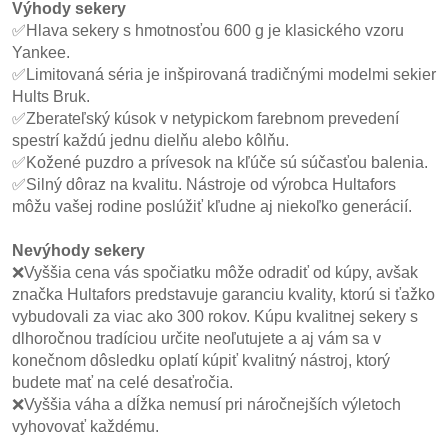
Výhody sekery
✅Hlava sekery s hmotnosťou 600 g je klasického vzoru
Yankee.
✅Limitovaná séria je inšpirovaná tradičnými modelmi sekier
Hults Bruk.
✅Zberateľský kúsok v netypickom farebnom prevedení
spestrí každú jednu dielňu alebo kôlňu.
✅Kožené puzdro a prívesok na kľúče sú súčasťou balenia.
✅Silný dôraz na kvalitu. Nástroje od výrobca Hultafors
môžu vašej rodine poslúžiť kľudne aj niekoľko generácií.
Nevýhody sekery
❌Vyššia cena vás spočiatku môže odradiť od kúpy, avšak
značka Hultafors predstavuje garanciu kvality, ktorú si ťažko
vybudovali za viac ako 300 rokov. Kúpu kvalitnej sekery s
dlhoročnou tradíciou určite neoľutujete a aj vám sa v
konečnom dôsledku oplatí kúpiť kvalitný nástroj, ktorý
budete mať na celé desaťročia.
❌Vyššia váha a dĺžka nemusí pri náročnejších výletoch
vyhovovať každému.