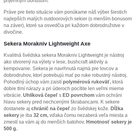
príjemným bonusom.
Práve pre tieto situácie vám ponúkame náš výber šiestich
najlepších malých outdoorových sekier (s menším bonusom
na záver), ktoré sa osvedčia pri každom dobrodružstve v
divočine.
Sekera Morakniv Lightweight Axe
Kvalitná švédska sekera Morakniv Lightweight je nástroj
ako stvorený na výlety v lese, bushcraft aktivity a
kempovanie. Sekera je navrhnutá najmä pre lovcov a
dobrodruhov, ktorí potrebujú mať po ruke robustný nástroj.
Pohodlný úchop vám zaistí
polymérová rukoväť,
ktorá
dobre tlmí nárazy a pri úderoch pocítite len veľmi mierne
vibrácie.
Uhlíková čepeľ
s
ED povrchom
vám ochráni
hlavu sekery pred nechcenými škrabancami. K sekere
dostanete aj
chránič na čepeľ
zo švédskej kože.
Dĺžka
sekery
je iba
32 cm,
vďaka čomu nezaberá veľa miesta a
zmestí sa vám aj do menších batohov.
Hmotnosť sekery je
500 g.