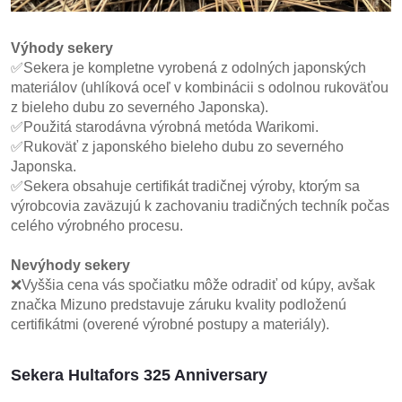
Výhody sekery
✅Sekera je kompletne vyrobená z odolných japonských
materiálov (uhlíková oceľ v kombinácii s odolnou rukoväťou
z bieleho dubu zo severného Japonska).
✅Použitá starodávna výrobná metóda Warikomi.
✅Rukoväť z japonského bieleho dubu zo severného
Japonska.
✅Sekera obsahuje certifikát tradičnej výroby, ktorým sa
výrobcovia zaväzujú k zachovaniu tradičných techník počas
celého výrobného procesu.
Nevýhody sekery
❌Vyššia cena vás spočiatku môže odradiť od kúpy, avšak
značka Mizuno predstavuje záruku kvality podloženú
certifikátmi (overené výrobné postupy a materiály).
Sekera Hultafors 325 Anniversary