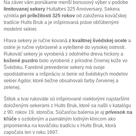
Na záver vám ponúkame menší bonusový výber v podobe
limitovanej sekery
Hultafors 325 Anniversary. Sekera
vznikla
pri príležitosti 325 rokov
od založenia kováčskej
tradície Hults Bruk a je inšpirovaná práve obľúbenými
modelmi sekier.
Hlava sekery je ručne kovaná
z kvalitnej švédskej ocele
a
ostrie je ručne vybrúsené a vyleštené do vysokej ostrosti.
Rukoväť sekery je vyrobená z odolného dreva hickory a
kožené puzdro
bolo vyrobené z prírodne činenej kože vo
Švédsku. Farebné prevedenie sekery má svoje
opodstatnenie a inšpiráciu si berie od švédskych modelov
sekier Agdor, ktoré bežne obsahovali farby červenej a
zelenej.
Štítok a tvar rukoväte sú inšpirované niektorými najstaršími
doloženými sekerami z Hults Bruk, ktoré sa našli v katalógu
z 90. rokov 19. storočia. Súčasťou balenia je aj
prívesok na
kľúče
s ozdobným a pamätným lodným klincom ako
pripomienka na kováčsku tradíciu v Hults Bruk, ktorá
započala len v roku 1697.