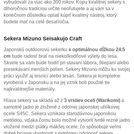
vybudovali za viac ako 300 rokov. Kúpu kvalitnej sekery s
dlhoročnou tradíciou určite neoľutujete a aj vám sa v
konečnom dôsledku oplatí kúpiť kvalitný nástroj, ktorý
budete mať na celé desaťročia.
Sekera Mizuno Seisakujo Craft
Japonskú outdoorovú sekerku
s optimálnou dĺžkou 24,5
cm
bude radosť brať na niekoľkodňové výlety do lesa.
Skvele sa vám bude hodiť pri stavaní tábora, štiepaní alebo
presekávaní menších polien. Sekery Mizuno môžu ku svojej
práci využiť aj lesníci alebo tesári. Sekera je kompletne
vyrobená v Japonsku a na jej vznik boli použité tie
najkvalitnejšie materiály.
Hlava sekery sa skladá až z
3 vrstiev oceli (Warikomi)
a
samotné jadro je zložené z odolnej japonskej uhlíkovej
ocele S45C. Sekera vznikala starodávnou japonskou
metódou, vďaka čomu bolo možné vytvoriť tvrdé rezné jadro
vložené medzi plátky mäkšej ocele, čo spôsobuje veľmi
dobré brúsne vlastnosti a extrémnu odolnosť sekery.