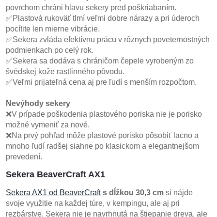
povrchom chráni hlavu sekery pred poškriabaním.
✅Plastová rukoväť tlmí veľmi dobre nárazy a pri úderoch
pocítite len mierne vibrácie.
✅Sekera zvláda efektívnu prácu v rôznych poveternostných
podmienkach po celý rok.
✅Sekera sa dodáva s chráničom čepele vyrobeným zo
švédskej kože rastlinného pôvodu.
✅Veľmi prijateľná cena aj pre ľudí s menším rozpočtom.
Nevýhody sekery
❌V prípade poškodenia plastového poriska nie je porisko
možné vymeniť za nové.
❌Na prvý pohľad môže plastové porisko pôsobiť lacno a
mnoho ľudí radšej siahne po klasickom a elegantnejšom
prevedení.
Sekera BeaverCraft AX1
Sekera AX1 od BeaverCraft
s dĺžkou 30,3 cm
si nájde
svoje využitie na každej túre, v kempingu, ale aj pri
rezbárstve. Sekera nie je navrhnutá na štiepanie dreva, ale