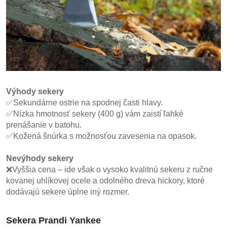
Výhody sekery
✅Sekundárne ostrie na spodnej časti hlavy.
✅Nízka hmotnosť sekery (400 g) vám zaistí ľahké
prenášanie v batohu.
✅Kožená šnúrka s možnosťou zavesenia na opasok.
Nevýhody sekery
❌Vyššia cena – ide však o vysoko kvalitnú sekeru z ručne
kovanej uhlíkovej ocele a odolného dreva hickory, ktoré
dodávajú sekere úplne iný rozmer.
Sekera Prandi Yankee