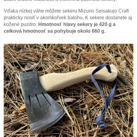
Vďaka nízkej váhe môžete sekeru Mizuno Seisakujo Craft
prakticky nosiť v akomkoľvek batohu. K sekere dostanete aj
kožené puzdro.
Hmotnosť hlavy sekery je 420 g a
celková hmotnosť sa pohybuje okolo 660 g.