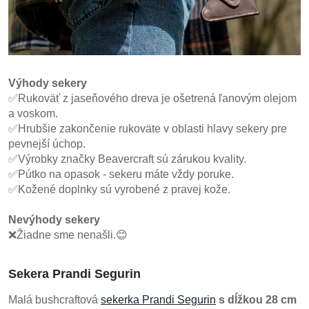
Výhody sekery
✅Rukoväť z jaseňového dreva je ošetrená ľanovým olejom
a voskom.
✅Hrubšie zakončenie rukoväte v oblasti hlavy sekery pre
pevnejší úchop.
✅Výrobky značky Beavercraft sú zárukou kvality.
✅Pútko na opasok - sekeru máte vždy poruke.
✅Kožené doplnky sú vyrobené z pravej kože.
Nevýhody sekery
❌Žiadne sme nenašli.😊
Sekera Prandi Segurin
Malá bushcraftová
sekerka Prandi Segurin
s dĺžkou 28 cm