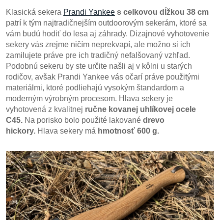
Klasická sekera
Prandi Yankee
s celkovou dĺžkou 38 cm
patrí k tým najtradičnejším outdoorovým sekerám, ktoré sa
vám budú hodiť do lesa aj záhrady. Dizajnové vyhotovenie
sekery vás zrejme ničím neprekvapí, ale možno si ich
zamilujete práve pre ich tradičný nefalšovaný vzhľad.
Podobnú sekeru by ste určite našli aj v kôlni u starých
rodičov, avšak Prandi Yankee vás očarí práve použitými
materiálmi, ktoré podliehajú vysokým štandardom a
moderným výrobným procesom. Hlava sekery je
vyhotovená z kvalitnej
ručne kovanej uhlíkovej ocele
C45.
Na porisko bolo použité lakované
drevo
hickory.
Hlava sekery má
hmotnosť 600 g.