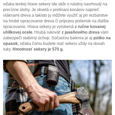
vďaka tenkej hlave sekery ide skôr o nástroj navrhnutý na
precízne úlohy. Je skvelá v pretínaní konárov naprieč
vláknami dreva a takisto ju môžete využiť aj pri rezbárstve
na hrubé opracovanie dreva či prípravu polienok na ďalšie
spracovanie. Hlava sekery je vyrobená
z ručne kovanej
uhlíkovej ocele.
Hrubá rukoväť
z jaseňového dreva
vám
zabezpečí stabilný úchop. Súčasťou balenia je aj
pútko na
opasok,
vďaka čomu budete mať sekeru vždy na dosah
ruky.
Hmotnosť sekery je 570 g.