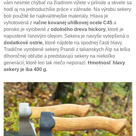
vám nesmie chýbať na žiadnom výlete v prírode a skvele sa
hodí aj na jednoduchšie práce v záhrade. Na výrobu sekery
boli použité tie najkvalitnejšie materiály. Hlava je
vyhotovená z
ručne kovanej uhlíkovej ocele C45
a
porisko je vyrobené z
odolného dreva hickory,
ktoré je
napustené ľanovým olejom. Sekera je navyše vylepšená o
dodatkové ostrie,
ktoré nájdete na spodnej časti hlavy.
Tradične vyrobené sekery Prandi z talianskych Álp sa tešia
dlhoročnej obľube a predstavujú sekery na niekoľko
generácií, ktoré len tak niečo neporazí.
Hmotnosť hlavy
sekery je iba 400 g.