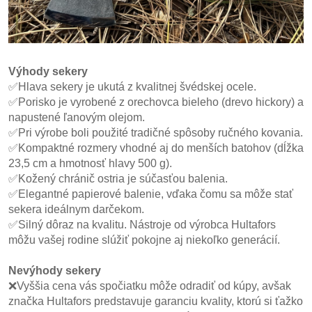
Výhody sekery
✅Hlava sekery je ukutá z kvalitnej švédskej ocele.
✅Porisko je vyrobené z orechovca bieleho (drevo hickory) a
napustené ľanovým olejom.
✅Pri výrobe boli použité tradičné spôsoby ručného kovania.
✅Kompaktné rozmery vhodné aj do menších batohov (dĺžka
23,5 cm a hmotnosť hlavy 500 g).
✅Kožený chránič ostria je súčasťou balenia.
✅Elegantné papierové balenie, vďaka čomu sa môže stať
sekera ideálnym darčekom.
✅Silný dôraz na kvalitu. Nástroje od výrobca Hultafors
môžu vašej rodine slúžiť pokojne aj niekoľko generácií.
Nevýhody sekery
❌Vyššia cena vás spočiatku môže odradiť od kúpy, avšak
značka Hultafors predstavuje garanciu kvality, ktorú si ťažko