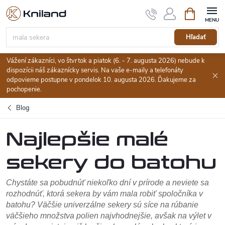
Prejsť
Nákupný
na
košík
obsah
Hľadať
Vážení zákazníci, vo štvrtok a piatok (6. - 7. augusta 2026) nebude k
dispozícii náš zákaznícky servis. Na vaše e-maily a telefonáty
odpovieme postupne v pondelok 10. augusta 2026. Ďakujeme za
pochopenie.
Blog
Najlepšie malé
sekery do batohu
Chystáte sa pobudnúť niekoľko dní v prírode a neviete sa
rozhodnúť, ktorá sekera by vám mala robiť spoločníka v
batohu? Väčšie univerzálne sekery sú síce na rúbanie
väčšieho množstva polien najvhodnejšie, avšak na výlet v