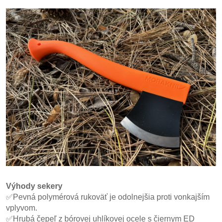
Výhody sekery
✅Pevná polymérová rukoväť je odolnejšia proti vonkajším
vplyvom.
✅Hrubá čepeľ z bórovej uhlíkovej ocele s čiernym ED