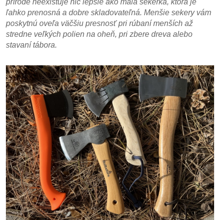
prírode neexistuje nič lepšie ako malá sekerka, ktorá je
ľahko prenosná a dobre skladovateľná. Menšie sekery vám
poskytnú oveľa väčšiu presnosť pri rúbaní menších až
stredne veľkých polien na oheň, pri zbere dreva alebo
stavaní tábora.