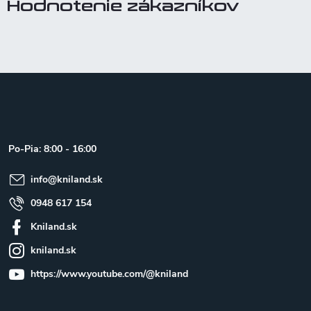
Hodnotenie zákazníkov
Z
á
p
ä
t
Po-Pia: 8:00 - 16:00
i
e
info
@
kniland.sk
0948 617 154
Kniland.sk
kniland.sk
https://www.youtube.com/@kniland