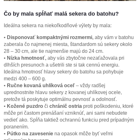
Čo by mala spĺňať malá sekera do batohu?
Ideálna sekera na niekoľkodňové výlety by mala:
•
Disponovať kompaktnými rozmermi,
aby vám v batohu
zaberala čo najmenej miesta, štandardom sú sekery okolo
28 – 30 cm, ale tie najmenšie majú do 24 cm.
•
Nízka hmotnosť,
aby vás zbytočne nezaťažovala pri
dlhších presunoch a ušetrili ste si tak cennú energiu.
Ideálna hmotnosť hlavy sekery do batohu sa pohybuje
medzi 400 – 600 g.
•
Ručne kovaná uhlíková oceľ
– vždy radšej
uprednostnite hlavu sekery z kovanej uhlíkovej ocele,
pretože tá poskytuje optimálnu pevnosť a odolnosť.
•
Kožené puzdro
či
chránič ostria
proti poškodeniu, ktoré
môže pri častom prenášaní vzniknúť, ani sami nebudete
vedieť ako. Spĺňa taktiež ochrannú funkciu pred prípadným
poranením.
•
Pútko na zavesenie
na opasok môže byť veľmi