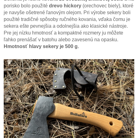
porisko bolo použité
drevo hickory
(orechovec biely), ktoré
je navyše ošetrené ľanovým olejom. Pri výrobe sekery boli
použité tradičné spôsoby ručného kovania, vďaka čomu je
sekera ešte pevnejšia a odolnejšia ako klasické nástroje.
Pre jej nízku hmotnosť a kompaktné rozmery ju môžete
ľahko prenášať v batohu alebo zavesenú na opasku.
Hmotnosť hlavy sekery je 500 g.