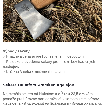
Výhody sekery
✅Priaznivá cena aj pre ľudí s menším rozpočtom.
✅Klasické prevedenie sekery pre milovníkov tradičných
nástrojov.
✅Kožená šnúrka s možnosťou zavesenia.
Sekera Hultafors Premium Agelsjön
Najmenšia sekera od Hultafors
s dĺžkou 23,5 cm
vám
pomôže prežiť rôzne dobrodružstvá v samom srdci prírody.
Sekerka je ručne kovaná
zo švédskej uhlíkovej ocele
a na