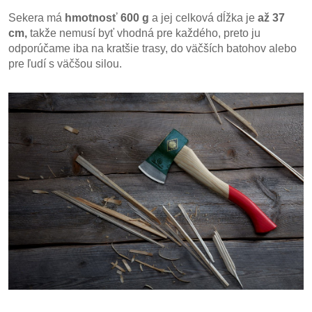
Sekera má
hmotnosť 600 g
a jej celková dĺžka je
až 37
cm,
takže nemusí byť vhodná pre každého, preto ju
odporúčame iba na kratšie trasy, do väčších batohov alebo
pre ľudí s väčšou silou.