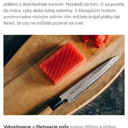
plátkov z akýchkoľvek surovín. Nezáleží na tom, či sa pustíte
do mäsa, ryby alebo tuhej zeleniny. S klesajúcim hrotom
a mimoriadne rezivým ostrím ním môžete krájať plátky tak
tenké, že cez ne môžete pozerať na svet.
Vykosťovacie
a
filetovacie nože
svojou štíhlou a nízkou