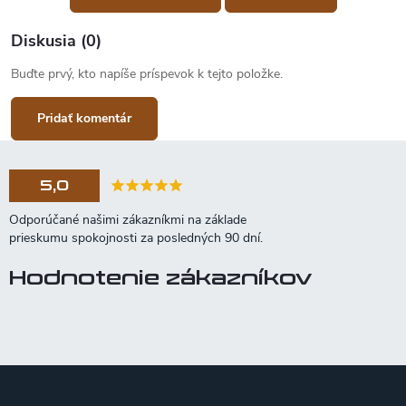
Diskusia (0)
Buďte prvý, kto napíše príspevok k tejto položke.
Pridať komentár
5,0
Hodnotenie zákazníkov
Z
á