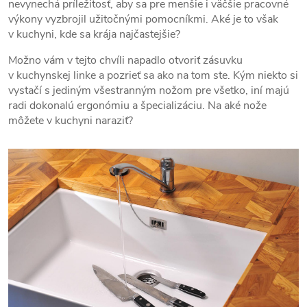
nevynechá príležitosť, aby sa pre menšie i väčšie pracovné
výkony vyzbrojil užitočnými pomocníkmi. Aké je to však
v kuchyni, kde sa krája najčastejšie?
Možno vám v tejto chvíli napadlo otvoriť zásuvku
v kuchynskej linke a pozrieť sa ako na tom ste. Kým niekto si
vystačí s jediným všestranným nožom pre všetko, iní majú
radi dokonalú ergonómiu a špecializáciu. Na aké nože
môžete v kuchyni naraziť?