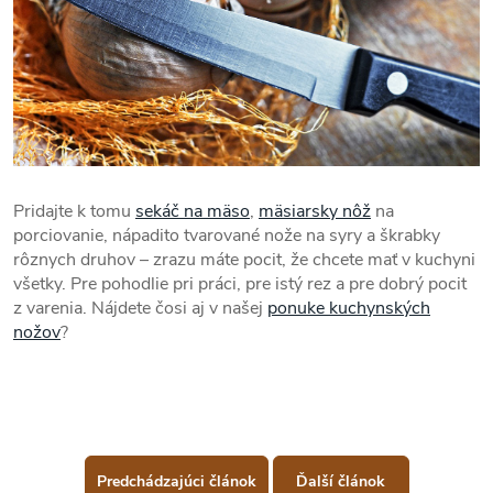
Pridajte k tomu
sekáč na mäso
,
mäsiarsky nôž
na
porciovanie, nápadito tvarované nože na syry a škrabky
rôznych druhov – zrazu máte pocit, že chcete mať v kuchyni
všetky. Pre pohodlie pri práci, pre istý rez a pre dobrý pocit
z varenia. Nájdete čosi aj v našej
ponuke kuchynských
nožov
?
Predchádzajúci článok
Ďalší článok