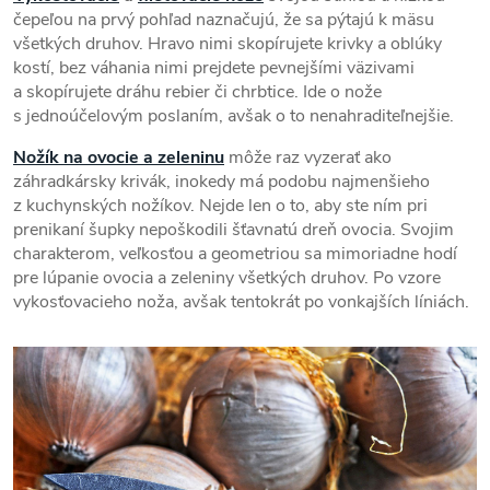
čepeľou na prvý pohľad naznačujú, že sa pýtajú k mäsu
všetkých druhov. Hravo nimi skopírujete krivky a oblúky
kostí, bez váhania nimi prejdete pevnejšími väzivami
a skopírujete dráhu rebier či chrbtice. Ide o nože
s jednoúčelovým poslaním, avšak o to nenahraditeľnejšie.
Nožík na ovocie a zeleninu
môže raz vyzerať ako
záhradkársky krivák, inokedy má podobu najmenšieho
z kuchynských nožíkov. Nejde len o to, aby ste ním pri
prenikaní šupky nepoškodili šťavnatú dreň ovocia. Svojim
charakterom, veľkosťou a geometriou sa mimoriadne hodí
pre lúpanie ovocia a zeleniny všetkých druhov. Po vzore
vykosťovacieho noža, avšak tentokrát po vonkajších líniách.