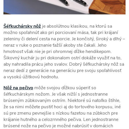
Šéfkuchársky nôž
je absolútnou klasikou, na ktorú sa
možno spoľahnúť ako pri porciovaní mäsa, tak pri krájaní
zeleniny či delení cesta na porcie. Je končistý, široký a dlhý –
neraz v ruke o poznanie ťažší akoby ste čakali. Jeho
hmotnosť však nie je pri ohromnej dĺžke hendikepom.
Šikovný kuchár ju pri dokonalom ostrí dokáže využiť na to,
aby nahradila prácu jeho svalov. Dobrý šéfkuchársky nôž sa
neraz dedí z generácie na generáciu pre svoju spoľahlivosť
a vysokú úžitkovú hodnotu.
Nôž na pečivo
môže svojou dĺžkou súperiť so
šéfkuchárskym nožom. Je však nižší s jednostranne
brúseným zúbkovaným ostrím. Niektoré sú natoľko štíhle,
že sa nimi môžete pustiť hoci aj do tortového korpusu, iné
sú pre zmenu pevnejšie s nízkou fazetou na zúbkoch pre
krájanie hutného a celozrnného pečiva. Len jednostranne
brúsené nože na pečivo je možné nabrúsiť v domácich