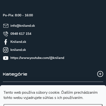
p
ä
t
Po-Pia: 8:00 - 16:00
i
e
info
@
kniland.sk
0948 617 154
Kniland.sk
kniland.sk
https://www.youtube.com/@kniland
Kategórie
Všetko o nákupe
Tento web používa súbory cookie. Ďalším prechádzaním
tohto webu vyjadrujete súhlas s ich používaním.
Základné informácie pre výber noža