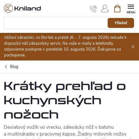
Prejsť
Nákupný
na
košík
obsah
Hľadať
Vážení zákazníci, vo štvrtok a piatok (6. - 7. augusta 2026) nebude k
dispozícii náš zákaznícky servis. Na vaše e-maily a telefonáty
odpovieme postupne v pondelok 10. augusta 2026. Ďakujeme za
pochopenie.
Blog
Krátky prehľad o
kuchynských
nožoch
Desiatový nožík vo vrecku, zálesácky nôž v batohu
a multináradie v pracovnej kapse. Žiadny milovník nožov