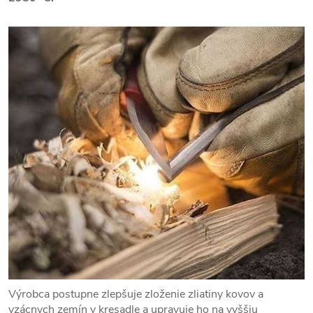
Výrobca postupne zlepšuje zloženie zliatiny kovov a
vzácnych zemín v kresadle a upravuje ho na vyššiu