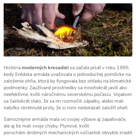
História
moderných kresadiel
sa začala písať v roku 1995,
kedy švédska armáda uvažovala o jednoduchej pomôcke na
založenie ohňa, ktorá by fungovala bez ohľadu na klimatické
podmienky. Zaužívané prostriedky sa mnohokrát javili ako
neefektívne, kvôli náročnému severskému počasiu. Vojakom
sa častokrát stalo, že sa im rozmočili zápalky, alebo mali
natoľko skrehnuté prsty, že si nimi nedokázali založiť oheň.
Samozrejme armáda mala vo svojej výbave aj zapaľovače,
ale aj tie mali svoje chyby. Plynové, kvôli
poruchám drobných mechanických súčiastok obvykle zradili