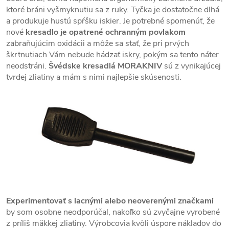
ktoré bráni vyšmyknutiu sa z ruky. Tyčka je dostatočne dlhá
a produkuje hustú spŕšku iskier. Je potrebné spomenúť, že
nové
kresadlo je opatrené ochranným povlakom
zabraňujúcim oxidácii a môže sa stať, že pri prvých
škrtnutiach Vám nebude hádzať iskry, pokým sa tento náter
neodstráni.
Švédske kresadlá MORAKNIV
sú z vynikajúcej
tvrdej zliatiny a mám s nimi najlepšie skúsenosti.
Experimentovať s lacnými alebo neoverenými značkami
by som osobne neodporúčal, nakoľko sú zvyčajne vyrobené
z príliš mäkkej zliatiny. Výrobcovia kvôli úspore nákladov do