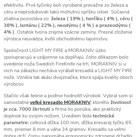
efektivitu. Prvé tyčinky boli vyrobené prevažne zo železa a
céru a neprodukovali takú mohutnú spŕšku iskier. Súčasná
zliatina pozostáva zo:
železa ( 19% ), horčíku ( 4% ), céru (
38% ), lantánu ( 22% ), neodýmu ( 4 % ) a prazeodýmu (
4% )
. Ostatok tvoria zrejme vzácne zeminy. Presné zloženie
výrobca neuvádza, kvôli obchodnému tajomstvu.
Spoločnost LIGHT MY FIRE a MORAKNIV úzko
spolupracujú a vzájomne sa dopĺňajú, čoho dôkazom bolo
uvedenie noža Swedish FireKnife na trh. MORAKNIV si u
nich na zákazku necháva vyrábať kresadlá a LIGHT MY FIRE
nože. Vznikla tak akási dvojznačka, ktorá spája kvality oboch
výrobcov.
Stačilo však teórie a poďme hodnotiť výrobok. Vybral som si
samostatné
veľké kresadlo MORAKNIV
,
ktorého
životnosť
je cca. 7000 škrtnutí
a firma ho ponúka, ako praktický
doplnok ku svojim nožom. Uvediem teda
technické
parametre:
celková dĺžka 100 mm, dĺžka kresacej tyčky 65
mm, priemer 8 mm a váha 34 gramov. Kresadlo sa veľmi
dobre drží, čomu napomáha ergonomicky zdrsnené držadlo,