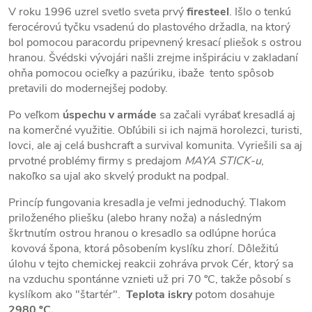
V roku 1996 uzrel svetlo sveta prvý
firesteel
. Išlo o tenkú
ferocérovú tyčku vsadenú do plastového držadla, na ktorý
bol pomocou paracordu pripevnený kresací pliešok s ostrou
hranou. Švédski vývojári našli zrejme inšpiráciu v zakladaní
ohňa pomocou ocieľky a pazúriku, ibaže tento spôsob
pretavili do modernejšej podoby.
Po veľkom
úspechu v armáde
sa začali vyrábať kresadlá aj
na komerčné využitie. Obľúbili si ich najmä horolezci, turisti,
lovci, ale aj celá bushcraft a survival komunita. Vyriešili sa aj
prvotné problémy firmy s predajom
MAYA STICK-u
,
nakoľko sa ujal ako skvelý produkt na podpal.
Princíp fungovania kresadla je veľmi jednoduchý. Tlakom
priloženého pliešku (alebo hrany noža) a následným
škrtnutím ostrou hranou o kresadlo sa odlúpne horúca
kovová špona, ktorá pôsobením kyslíku zhorí. Dôležitú
úlohu v tejto chemickej reakcii zohráva prvok Cér, ktorý sa
na vzduchu spontánne vznieti už pri 70 ºC, takže pôsobí s
kyslíkom ako "štartér".
Teplota iskry
potom dosahuje
2980 ºC.