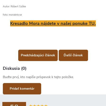
Autor: Róbert Szőke
foto: morakniv.se
Kresadlo Mora
nájdete v našej ponuke TU.
Predchádzajúci článok
Ďalší článok
Diskusia (0)
Buďte prvý, kto napíše príspevok k tejto položke.
Pridať komentár