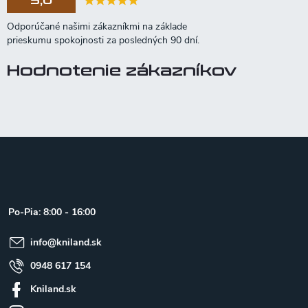
5,0
Hodnotenie zákazníkov
Z
á
p
ä
t
Po-Pia: 8:00 - 16:00
i
e
info
@
kniland.sk
0948 617 154
Kniland.sk