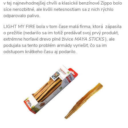
v tej najnevhodnejšej chvíli a klasické benzínové Zippo bolo
síce nerozbitné, ale kvôli netesnostiam sa z nich rýchlo
odparovalo palivo.
LIGHT MY FIRE bola v tom čase malá firma, ktorá zápasila
o prežitie (nedarilo sa im totiž predávať svoj prvý produkt,
extrémne horľavé drevo plné živice
MAYA STICKS
), ale
podujala sa tento problém armády vyriešiť, čo sa im
odstupom krátkeho času aj podarilo.