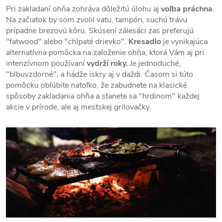
Pri zakladaní ohňa zohráva dôležitú úlohu aj
voľba práchna
.
Na začiatok by som zvolil vatu, tampón, suchú trávu
prípadne brezovú kôru. Skúsení zálesáci zas preferujú
"fatwood" alebo "chlpaté drievko".
Kresadlo
je vynikajúca
alternatívna pomôcka na založenie ohňa, ktorá Vám aj pri
intenzívnom používaní
vydrží roky.
Je jednoduché,
"blbuvzdorné", a hádže iskry aj v daždi. Časom si túto
pomôcku obľúbite natoľko, že zabudnete na klasické
spôsoby zakladania ohňa a stanete sa "hrdinom" každej
akcie v prírode, ale aj mestskej grilovačky.