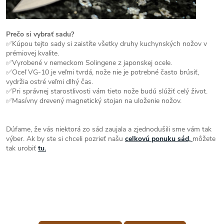
Prečo si vybrať sadu?
✅Kúpou tejto sady si zaistíte všetky druhy kuchynských nožov v
prémiovej kvalite.
✅Vyrobené v nemeckom Solingene z japonskej ocele.
✅Oceľ VG-10 je veľmi tvrdá, nože nie je potrebné často brúsiť,
vydržia ostré veľmi dlhý čas.
✅Pri správnej starostlivosti vám tieto nože budú slúžiť celý život.
✅Masívny drevený magnetický stojan na uloženie nožov.
Dúfame, že vás niektorá zo sád zaujala a zjednodušili sme vám tak
výber. Ak by ste si chceli pozrieť našu
celkovú ponuku sád,
môžete
tak urobiť
tu.