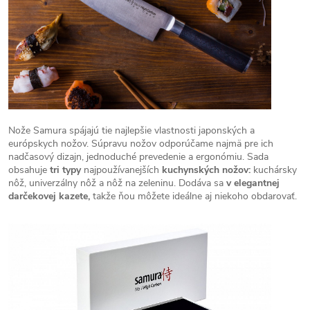
Nože Samura spájajú tie najlepšie vlastnosti japonských a
európskych nožov. Súpravu nožov odporúčame najmä pre ich
nadčasový dizajn, jednoduché prevedenie a ergonómiu. Sada
obsahuje
tri typy
najpoužívanejších
kuchynských nožov:
kuchársky
nôž, univerzálny nôž a nôž na zeleninu. Dodáva sa
v elegantnej
darčekovej kazete,
takže ňou môžete ideálne aj niekoho obdarovať.