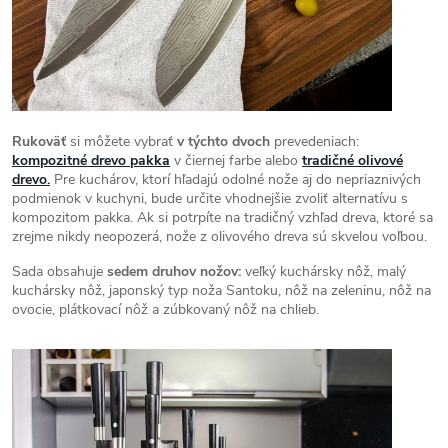
Rukoväť
si môžete vybrať
v týchto dvoch
prevedeniach:
kompozitné drevo pakka
v čiernej farbe alebo
tradičné olivové
drevo.
Pre kuchárov, ktorí hľadajú odolné nože aj do nepriaznivých
podmienok v kuchyni, bude určite vhodnejšie zvoliť alternatívu s
kompozitom pakka. Ak si potrpíte na tradičný vzhľad dreva, ktoré sa
zrejme nikdy neopozerá, nože z olivového dreva sú skvelou voľbou.
Sada obsahuje
sedem druhov nožov:
veľký kuchársky nôž, malý
kuchársky nôž, japonský typ noža Santoku, nôž na zeleninu, nôž na
ovocie, plátkovací nôž a zúbkovaný nôž na chlieb.