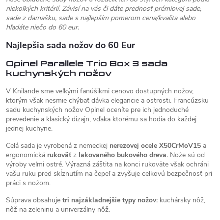
niekoľkých kritérií. Závisí na vás či dáte prednosť prémiovej sade,
sade z damašku, sade s najlepším pomerom cena/kvalita alebo
hľadáte niečo do 60 eur.
Najlepšia sada nožov do 60 Eur
Opinel Parallele Trio Box 3 sada
kuchynských nožov
V Knilande sme veľkými fanúšikmi cenovo dostupných nožov,
ktorým však nesmie chýbať dávka elegancie a ostrosti. Francúzsku
sadu kuchynských nožov Opinel oceníte pre ich jednoduché
prevedenie a klasický dizajn, vďaka ktorému sa hodia do každej
jednej kuchyne.
Celá sada je vyrobená z nemeckej
nerezovej ocele X50CrMoV15
a
ergonomická
rukoväť
z
lakovaného bukového dreva.
Nože sú od
výroby veľmi ostré. Výrazná záštita na konci rukoväte však ochráni
vašu ruku pred skĺznutím na čepeľ a zvyšuje celkovú bezpečnosť pri
práci s nožom.
Súprava obsahuje
tri najzákladnejšie typy
nožov:
kuchársky nôž,
nôž na zeleninu a univerzálny nôž.