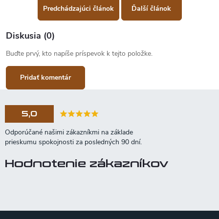
Predchádzajúci článok
Ďalší článok
Diskusia (0)
Buďte prvý, kto napíše príspevok k tejto položke.
Pridať komentár
5,0
Hodnotenie zákazníkov
Z