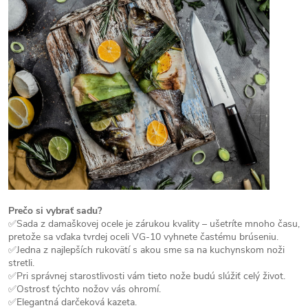
Prečo si vybrať sadu?
✅Sada z damaškovej ocele je zárukou kvality – ušetríte mnoho času,
pretože sa vďaka tvrdej oceli VG-10 vyhnete častému brúseniu.
✅Jedna z najlepších rukovätí s akou sme sa na kuchynskom noži
stretli.
✅Pri správnej starostlivosti vám tieto nože budú slúžiť celý život.
✅Ostrosť týchto nožov vás ohromí.
✅Elegantná darčeková kazeta.