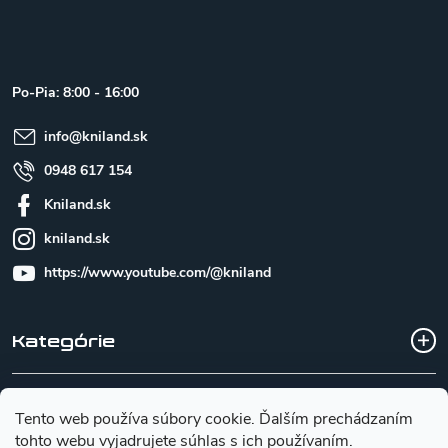
á
p
ä
t
Po-Pia: 8:00 - 16:00
i
e
info
@
kniland.sk
0948 617 154
Kniland.sk
kniland.sk
https://www.youtube.com/@kniland
Kategórie
Všetko o nákupe
Tento web používa súbory cookie. Ďalším prechádzaním
tohto webu vyjadrujete súhlas s ich používaním.