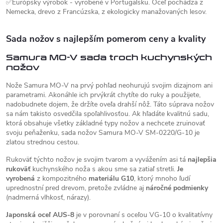
✅Európsky výrobok - vyrobené v Portugalsku. Oceľ pochádza z
Nemecka, drevo z Francúzska, z ekologicky manažovaných lesov.
Sada nožov s najlepším pomerom ceny a kvality
Samura MO-V sada troch kuchynských
nožov
Nože Samura MO-V na prvý pohľad neohurujú svojim dizajnom ani
parametrami. Akonáhle ich prvýkrát chytíte do ruky a použijete,
nadobudnete dojem, že držíte oveľa drahší nôž. Táto súprava nožov
sa nám takisto osvedčila spoľahlivosťou. Ak hľadáte kvalitnú sadu,
ktorá obsahuje všetky základné typy nožov a nechcete zruinovať
svoju peňaženku, sada nožov Samura MO-V SM-0220/G-10 je
zlatou strednou cestou.
Rukoväť týchto nožov je svojim tvarom a vyvážením asi tá
najlepšia
rukoväť
kuchynského noža s akou sme sa zatiaľ stretli.
Je
vyrobená
z kompozitného
materiálu G10
, ktorý mnoho ľudí
uprednostní pred drevom, pretože zvládne aj
náročné podmienky
(nadmerná vlhkosť, nárazy).
Japonská oceľ AUS-8
je v porovnaní s oceľou VG-10 o kvalitatívny