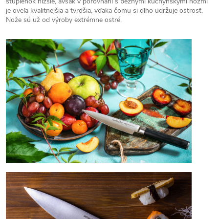
stupienok nižšie, avšak v porovnaní s bežnými kuchynskými nožmi
je oveľa kvalitnejšia a tvrdšia, vďaka čomu si dlho udržuje ostrosť.
Nože sú už od výroby extrémne ostré.