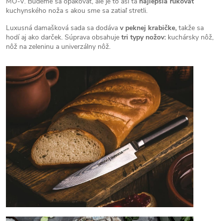
MO-V. Budeme sa opakovať, ale je to asi tá
najlepšia rukoväť
kuchynského noža s akou sme sa zatiaľ stretli.
Luxusná damašková sada sa dodáva
v peknej krabičke,
takže sa
hodí aj ako darček. Súprava obsahuje
tri typy nožov:
kuchársky nôž,
nôž na zeleninu a univerzálny nôž.