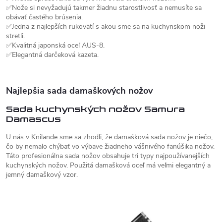
✅Nože si nevyžadujú takmer žiadnu starostlivosť a nemusíte sa
obávať častého brúsenia.
✅Jedna z najlepších rukovätí s akou sme sa na kuchynskom noži
stretli.
✅Kvalitná japonská oceľ AUS-8.
✅Elegantná darčeková kazeta.
Najlepšia sada damaškových nožov
Sada kuchynských nožov Samura
Damascus
U nás v Knilande sme sa zhodli, že damašková sada nožov je niečo,
čo by nemalo chýbať vo výbave žiadneho vášnivého fanúšika nožov.
Táto profesionálna sada nožov obsahuje tri typy najpoužívanejších
kuchynských nožov. Použitá damašková oceľ má veľmi elegantný a
jemný damaškový vzor.