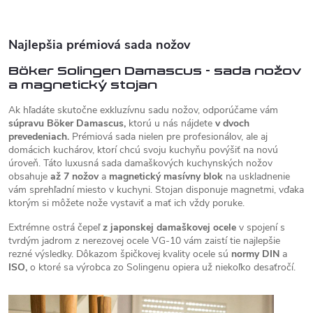
Najlepšia prémiová sada nožov
Böker Solingen Damascus - sada nožov
a magnetický stojan
Ak hľadáte skutočne exkluzívnu sadu nožov, odporúčame vám
súpravu Böker Damascus,
ktorú u nás nájdete
v dvoch
prevedeniach.
Prémiová sada nielen pre profesionálov, ale aj
domácich kuchárov, ktorí chcú svoju kuchyňu povýšiť na novú
úroveň. Táto luxusná sada damaškových kuchynských nožov
obsahuje
až 7 nožov
a
magnetický masívny blok
na uskladnenie
vám sprehľadní miesto v kuchyni. Stojan disponuje magnetmi, vďaka
ktorým si môžete nože vystaviť a mať ich vždy poruke.
Extrémne ostrá čepeľ
z japonskej damaškovej ocele
v spojení s
tvrdým jadrom z nerezovej ocele VG-10 vám zaistí tie najlepšie
rezné výsledky. Dôkazom špičkovej kvality ocele sú
normy DIN
a
ISO,
o ktoré sa výrobca zo Solingenu opiera už niekoľko desaťročí.