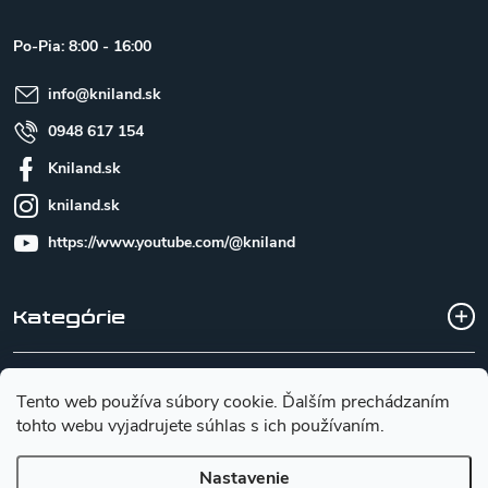
ä
t
Po-Pia: 8:00 - 16:00
i
e
info
@
kniland.sk
0948 617 154
Kniland.sk
kniland.sk
https://www.youtube.com/@kniland
Kategórie
Všetko o nákupe
Tento web používa súbory cookie. Ďalším prechádzaním
tohto webu vyjadrujete súhlas s ich používaním.
Základné informácie pre výber noža
Nastavenie