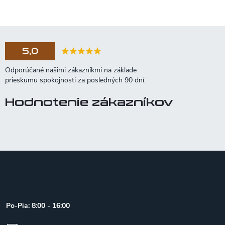
5,0
Hodnotenie zákazníkov
Z
á
p
ä
t
Po-Pia: 8:00 - 16:00
i
e