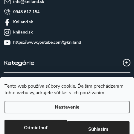
info
@
kniland.sk
0948 617 154
Kniland.sk
kniland.sk
https://www.youtube.com/@kniland
Kategórie
Všetko o nákupe
Tento web používa súbory cookie. Ďalším prechádzaním
tohto webu vyjadrujete súhlas s ich používaním.
Základné informácie pre výber noža
Nastavenie
Copyright 2026
Kniland.sk
. Všetky práva vyhradené.
Upraviť
Odmietnuť
nastavenie cookies
Súhlasím