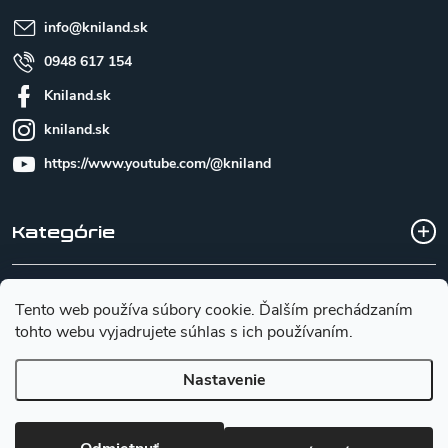
e
info
@
kniland.sk
0948 617 154
Kniland.sk
kniland.sk
https://www.youtube.com/@kniland
Kategórie
Všetko o nákupe
Tento web používa súbory cookie. Ďalším prechádzaním
tohto webu vyjadrujete súhlas s ich používaním.
Základné informácie pre výber noža
Nastavenie
Copyright 2026
Kniland.sk
. Všetky práva vyhradené.
Upraviť