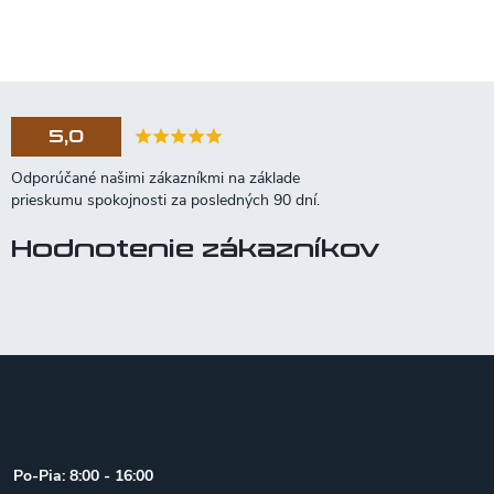
5,0
Hodnotenie zákazníkov
Z
á
p
ä
t
Po-Pia: 8:00 - 16:00
i