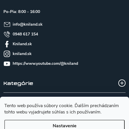
ä
t
Po-Pia: 8:00 - 16:00
i
e
info
@
kniland.sk
0948 617 154
Kniland.sk
kniland.sk
https://www.youtube.com/@kniland
Kategórie
Všetko o nákupe
Tento web používa súbory cookie. Ďalším prechádzaním
tohto webu vyjadrujete súhlas s ich používaním.
Základné informácie pre výber noža
Nastavenie