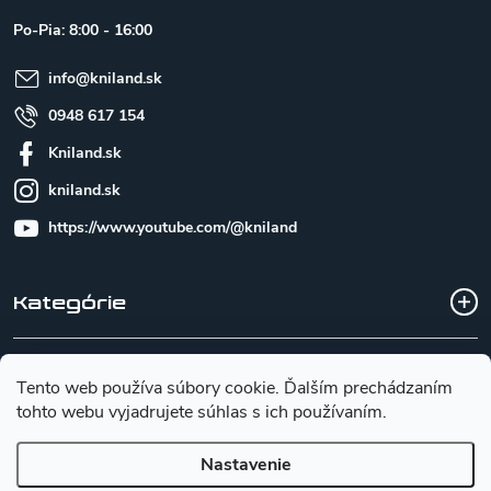
t
Po-Pia: 8:00 - 16:00
i
e
info
@
kniland.sk
0948 617 154
Kniland.sk
kniland.sk
https://www.youtube.com/@kniland
Kategórie
Všetko o nákupe
Tento web používa súbory cookie. Ďalším prechádzaním
tohto webu vyjadrujete súhlas s ich používaním.
Základné informácie pre výber noža
Nastavenie