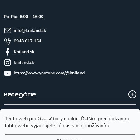
p
ä
t
Po-Pia: 8:00 - 16:00
i
e
info
@
kniland.sk
0948 617 154
Kniland.sk
kniland.sk
https://www.youtube.com/@kniland
Kategórie
Všetko o nákupe
Tento web používa súbory cookie. Ďalším prechádzaním
tohto webu vyjadrujete súhlas s ich používaním.
Základné informácie pre výber noža