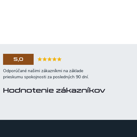
5,0
Hodnotenie zákazníkov
Z
á