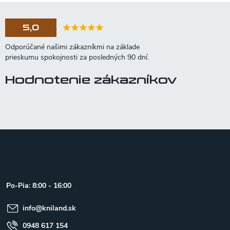
5,0
Hodnotenie zákazníkov
Z
á
p
ä
t
Po-Pia: 8:00 - 16:00
i
e
info
@
kniland.sk
0948 617 154