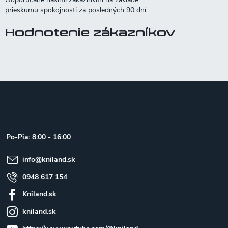
Hodnotenie zákazníkov
Z
á
p
ä
t
Po-Pia: 8:00 - 16:00
i
e
info
@
kniland.sk
0948 617 154
Kniland.sk
kniland.sk