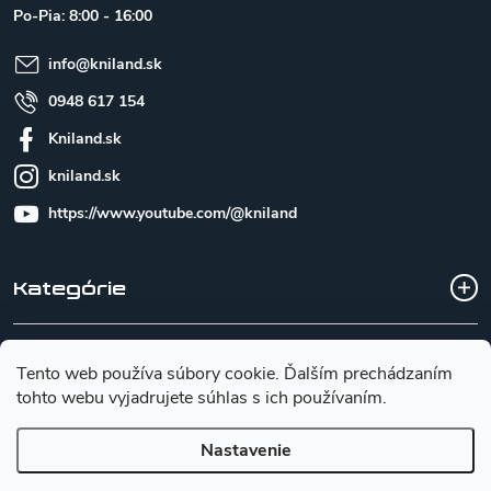
t
Po-Pia: 8:00 - 16:00
i
e
info
@
kniland.sk
0948 617 154
Kniland.sk
kniland.sk
https://www.youtube.com/@kniland
Kategórie
Všetko o nákupe
Tento web používa súbory cookie. Ďalším prechádzaním
tohto webu vyjadrujete súhlas s ich používaním.
Základné informácie pre výber noža
Nastavenie