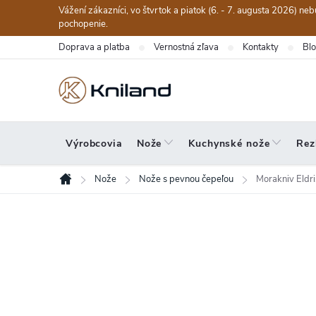
Prejsť
Vážení zákazníci, vo štvrtok a piatok (6. - 7. augusta 2026) n
na
pochopenie.
obsah
Doprava a platba
Vernostná zľava
Kontakty
Bl
Výrobcovia
Nože
Kuchynské nože
Rez
Nože
Nože s pevnou čepeľou
Morakniv Eldri
Domov