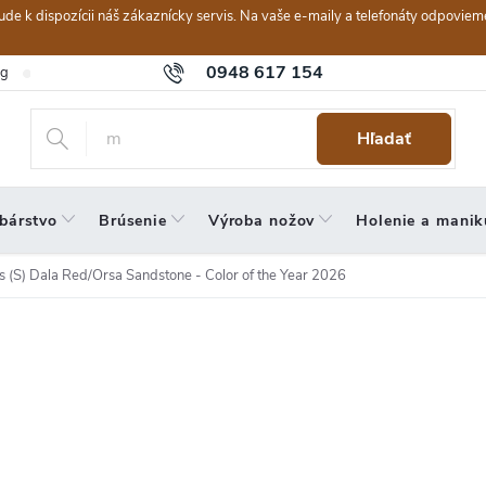
ebude k dispozícii náš zákaznícky servis. Na vaše e-maily a telefonáty odpov
0948 617 154
og
Hodnotenie obchodu
Obchodné podmienky
Reklamačný po
Hľadať
bárstvo
Brúsenie
Výroba nožov
Holenie a manik
s (S) Dala Red/Orsa Sandstone - Color of the Year 2026