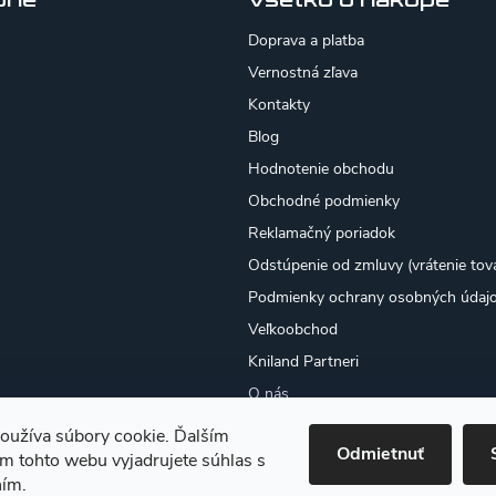
rie
Všetko o nákupe
Doprava a platba
Vernostná zľava
Kontakty
Blog
Hodnotenie obchodu
Obchodné podmienky
Reklamačný poriadok
Odstúpenie od zmluvy (vrátenie tov
Podmienky ochrany osobných údaj
Veľkoobchod
Kniland Partneri
O nás
Osobný odber
oužíva súbory cookie. Ďalším
Odmietnuť
Moja objednávka
m tohto webu vyjadrujete súhlas s
ním.