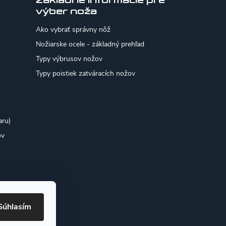
Základné informácie pre
výber noža
Ako vybrať správny nôž
Nožiarske ocele - základný prehľad
Typy výbrusov nožov
Typy poistiek zatváracích nožov
aru)
ov
Súhlasím