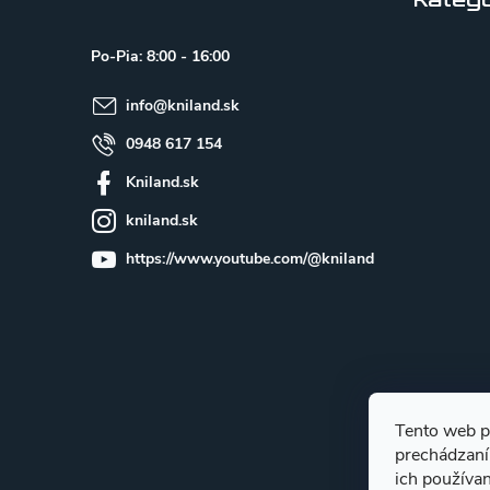
p
Kategó
ä
Po-Pia: 8:00 - 16:00
t
info
@
kniland.sk
i
e
0948 617 154
Kniland.sk
kniland.sk
https://www.youtube.com/@kniland
Tento web p
prechádzaní
ich používa