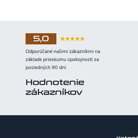
5,0
Hodnotenie
zákazníkov
Z
á