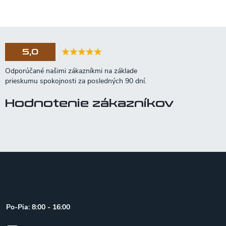
5,0
Hodnotenie zákazníkov
Z
á
p
ä
t
Po-Pia: 8:00 - 16:00
i