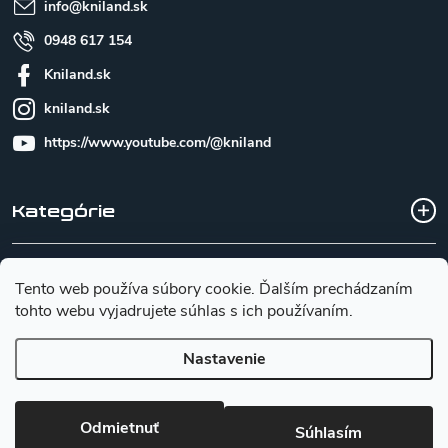
e
info
@
kniland.sk
0948 617 154
Kniland.sk
kniland.sk
https://www.youtube.com/@kniland
Kategórie
Všetko o nákupe
Tento web používa súbory cookie. Ďalším prechádzaním
tohto webu vyjadrujete súhlas s ich používaním.
Základné informácie pre výber noža
Nastavenie
Copyright 2026
Kniland.sk
. Všetky práva vyhradené.
Upraviť
Odmietnuť
Súhlasím
nastavenie cookies