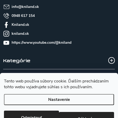
e
info
@
kniland.sk
0948 617 154
Kniland.sk
kniland.sk
https://www.youtube.com/@kniland
Kategórie
Všetko o nákupe
Tento web používa súbory cookie. Ďalším prechádzaním
tohto webu vyjadrujete súhlas s ich používaním.
Základné informácie pre výber noža
Nastavenie
Copyright 2026
Kniland.sk
. Všetky práva vyhradené.
Upraviť
Odmietnuť