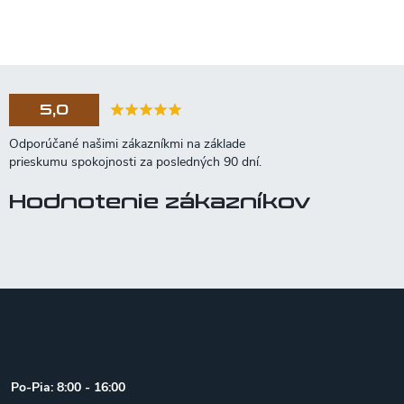
5,0
Hodnotenie zákazníkov
Z
á
p
ä
t
Po-Pia: 8:00 - 16:00
i