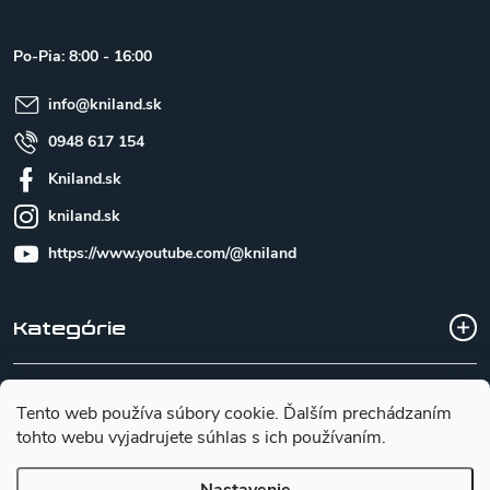
ä
t
Po-Pia: 8:00 - 16:00
i
e
info
@
kniland.sk
0948 617 154
Kniland.sk
kniland.sk
https://www.youtube.com/@kniland
Kategórie
Všetko o nákupe
Tento web používa súbory cookie. Ďalším prechádzaním
tohto webu vyjadrujete súhlas s ich používaním.
Základné informácie pre výber noža