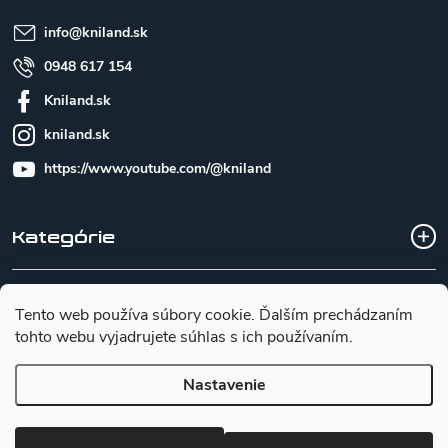
i
e
info
@
kniland.sk
0948 617 154
Kniland.sk
kniland.sk
https://www.youtube.com/@kniland
Kategórie
Všetko o nákupe
Tento web používa súbory cookie. Ďalším prechádzaním
tohto webu vyjadrujete súhlas s ich používaním.
Základné informácie pre výber noža
Nastavenie
Copyright 2026
Kniland.sk
. Všetky práva vyhradené.
Upraviť