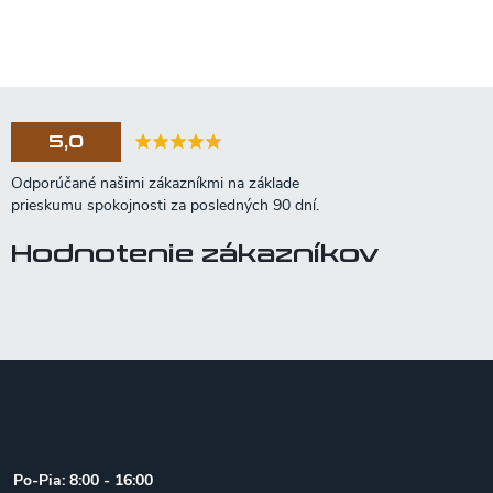
5,0
Hodnotenie zákazníkov
Z
á
p
ä
t
Po-Pia: 8:00 - 16:00