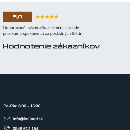
5,0
Hodnotenie zákazníkov
Z
á
p
ä
t
Po-Pia: 8:00 - 16:00
i
e
info
@
kniland.sk
0948 617 154