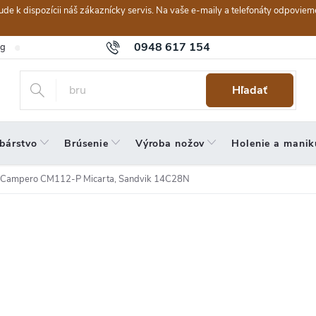
ebude k dispozícii náš zákaznícky servis. Na vaše e-maily a telefonáty odpov
0948 617 154
og
Hodnotenie obchodu
Obchodné podmienky
Reklamačný po
Hľadať
bárstvo
Brúsenie
Výroba nožov
Holenie a manik
 Campero CM112-P Micarta, Sandvik 14C28N