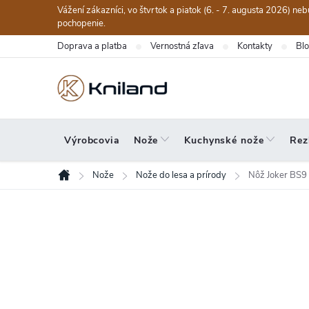
Prejsť
Vážení zákazníci, vo štvrtok a piatok (6. - 7. augusta 2026) n
na
pochopenie.
obsah
Doprava a platba
Vernostná zľava
Kontakty
Bl
Výrobcovia
Nože
Kuchynské nože
Rez
Nože
Nože do lesa a prírody
Nôž Joker BS9
Domov