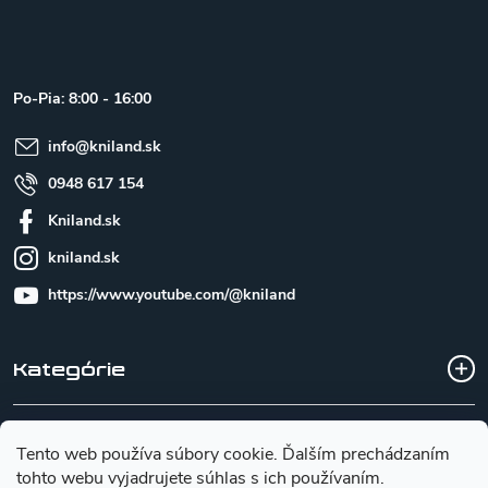
á
p
ä
t
Po-Pia: 8:00 - 16:00
i
e
info
@
kniland.sk
0948 617 154
Kniland.sk
kniland.sk
https://www.youtube.com/@kniland
Kategórie
Všetko o nákupe
Tento web používa súbory cookie. Ďalším prechádzaním
tohto webu vyjadrujete súhlas s ich používaním.