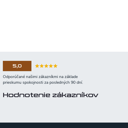
5,0
Hodnotenie zákazníkov
Z