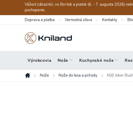
Prejsť
Vážení zákazníci, vo štvrtok a piatok (6. - 7. augusta 2026) n
na
pochopenie.
obsah
Doprava a platba
Vernostná zľava
Kontakty
Bl
Výrobcovia
Nože
Kuchynské nože
Rez
Nože
Nože do lesa a prírody
Nôž Joker Bus
Domov