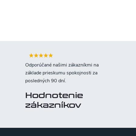
Hodnotenie
zákazníkov
Z