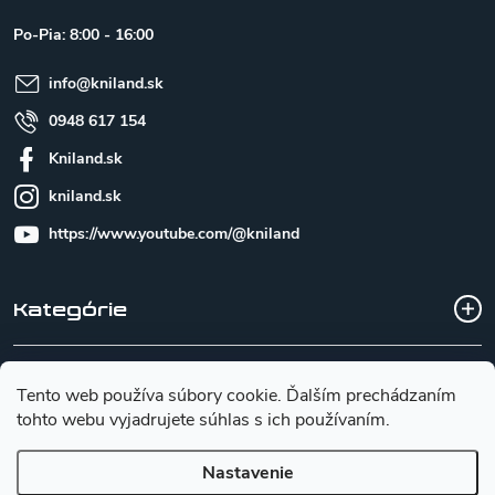
ä
t
Po-Pia: 8:00 - 16:00
i
e
info
@
kniland.sk
0948 617 154
Kniland.sk
kniland.sk
https://www.youtube.com/@kniland
Kategórie
Všetko o nákupe
Tento web používa súbory cookie. Ďalším prechádzaním
tohto webu vyjadrujete súhlas s ich používaním.
Základné informácie pre výber noža
Nastavenie