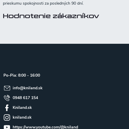
Hodnotenie zákazníkov
Z
á
p
ä
t
Po-Pia: 8:00 - 16:00
i
e
info
@
kniland.sk
0948 617 154
Kniland.sk
kniland.sk
https://www.youtube.com/@kniland