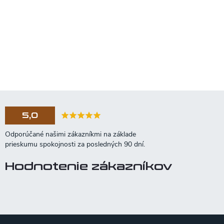
5,0
Hodnotenie zákazníkov
Z