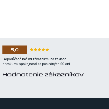
5,0
Hodnotenie zákazníkov
Z
á