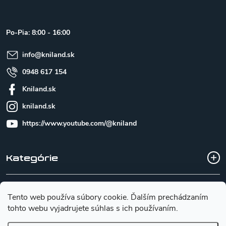
p
ä
t
Po-Pia: 8:00 - 16:00
i
e
info
@
kniland.sk
0948 617 154
Kniland.sk
kniland.sk
https://www.youtube.com/@kniland
Kategórie
Všetko o nákupe
Tento web používa súbory cookie. Ďalším prechádzaním
tohto webu vyjadrujete súhlas s ich používaním.
Základné informácie pre výber noža