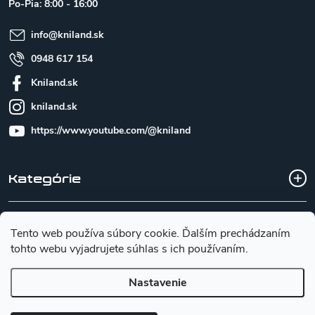
Po-Pia: 8:00 - 16:00
i
e
info
@
kniland.sk
0948 617 154
Kniland.sk
kniland.sk
https://www.youtube.com/@kniland
Kategórie
Všetko o nákupe
Tento web používa súbory cookie. Ďalším prechádzaním
tohto webu vyjadrujete súhlas s ich používaním.
Základné informácie pre výber noža
Nastavenie