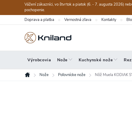
Prejsť
Vážení zákazníci, vo štvrtok a piatok (6. - 7. augusta 2026) n
na
pochopenie.
obsah
Doprava a platba
Vernostná zľava
Kontakty
Bl
Výrobcovia
Nože
Kuchynské nože
Rez
Nože
Poľovnícke nože
Nôž Muela KODIAK S
Domov