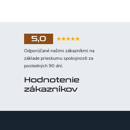
5,0
Hodnotenie
zákazníkov
Z
á