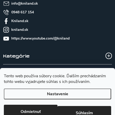
e
info
@
kniland.sk
0948 617 154
Kniland.sk
kniland.sk
https://www.youtube.com/@kniland
Kategórie
Všetko o nákupe
Tento web používa súbory cookie. Ďalším prechádzaním
tohto webu vyjadrujete súhlas s ich používaním.
Základné informácie pre výber noža
Nastavenie
Copyright 2026
Kniland.sk
. Všetky práva vyhradené.
Upraviť
Odmietnuť
nastavenie cookies
Súhlasím