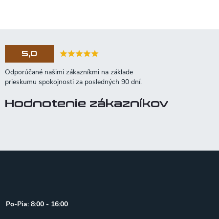
5,0
Hodnotenie zákazníkov
Z
á
p
ä
t
Po-Pia: 8:00 - 16:00
i