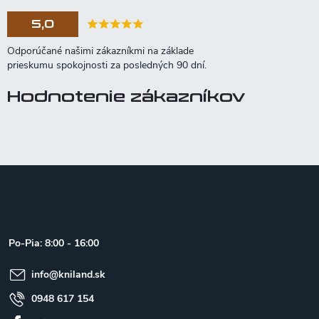
5,0
Hodnotenie zákazníkov
Z
á
p
ä
t
Po-Pia: 8:00 - 16:00
i
e
info
@
kniland.sk
0948 617 154