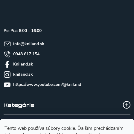
Z
á
p
ä
t
Po-Pia: 8:00 - 16:00
i
e
info
@
kniland.sk
0948 617 154
Kniland.sk
kniland.sk
https://www.youtube.com/@kniland
Kategórie
Všetko o nákupe
Tento web používa súbory cookie. Ďalším prechádzaním