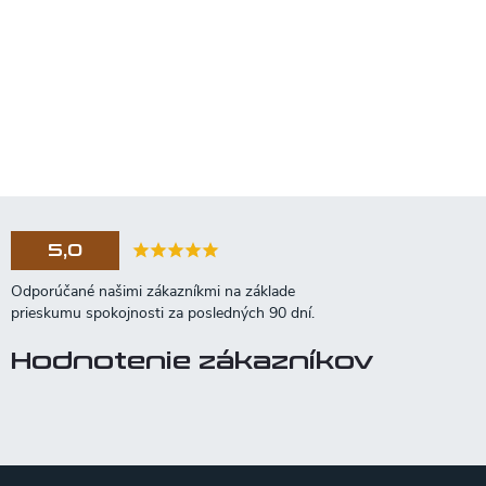
5,0
Hodnotenie zákazníkov
Z