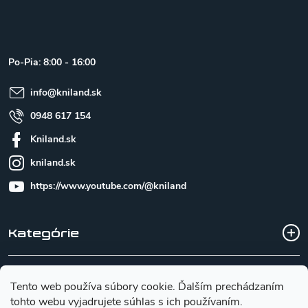
á
p
ä
t
Po-Pia: 8:00 - 16:00
i
e
info
@
kniland.sk
0948 617 154
Kniland.sk
kniland.sk
https://www.youtube.com/@kniland
Kategórie
Všetko o nákupe
Tento web používa súbory cookie. Ďalším prechádzaním
tohto webu vyjadrujete súhlas s ich používaním.