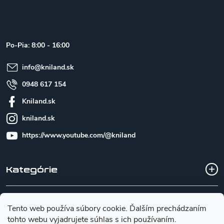
á
p
ä
t
Po-Pia: 8:00 - 16:00
i
e
info
@
kniland.sk
0948 617 154
Kniland.sk
kniland.sk
https://www.youtube.com/@kniland
Kategórie
Všetko o nákupe
Tento web používa súbory cookie. Ďalším prechádzaním
tohto webu vyjadrujete súhlas s ich používaním.