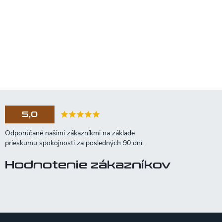
5,0
Hodnotenie zákazníkov
Z